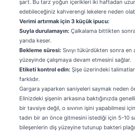
şart. Bu tarz yoğun içerikleri iki haftadan uz
edebileceğiniz kahverengi lekelere neden olabi
Verimi artırmak için 3 küçük ipucu:
Suyla durulamayın:
Çalkalama bittikten sonra 
yarıda keser.
Bekleme süresi:
Sıvıyı tükürdükten sonra en 
yüzeyinde çalışmaya devam etmesini sağlar.
Etiketi kontrol edin:
Şişe üzerindeki talimatla
farklıdır.
Gargara yaparken saniyeleri saymak neden ö
Elinizdeki şişenin arkasına baktığınızda genell
bir tavsiye değil, o sıvının işini yapabilmesi 
tadın bir an önce gitmesini istediği için 5-10
bileşenlerin diş yüzeyine tutunup bakteri pla