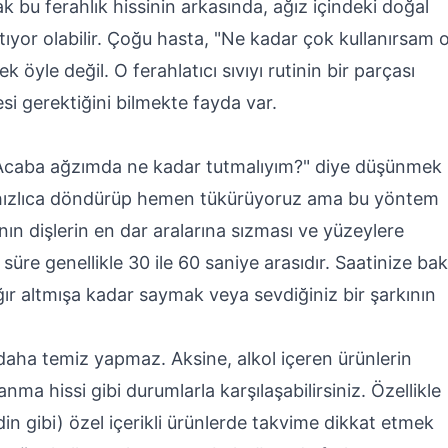
ak bu ferahlık hissinin arkasında, ağız içindeki doğal
tıyor olabilir. Çoğu hasta, "Ne kadar çok kullanırsam 
k öyle değil. O ferahlatıcı sıvıyı rutinin bir parçası
si gerektiğini bilmekte fayda var.
"Acaba ağzımda ne kadar tutmalıyım?" diye düşünmek
hızlıca döndürüp hemen tükürüyoruz ama bu yöntem
nın dişlerin en dar aralarına sızması ve yüzeylere
süre genellikle 30 ile 60 saniye arasıdır. Saatinize bak
ır altmışa kadar saymak veya sevdiğiniz bir şarkının
daha temiz yapmaz. Aksine, alkol içeren ürünlerin
a hissi gibi durumlarla karşılaşabilirsiniz. Özellikle
in gibi) özel içerikli ürünlerde takvime dikkat etmek