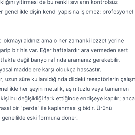
ığını yitirmesi de bu renkli sıvıların kontrolsüz
r genellikle dişin kendi yapısına işlemez; profesyonel
lk lokmayı aldınız ama o her zamanki lezzet yerine
garip bir his var. Eğer haftalardır ara vermeden sert
utfakta değil banyo rafında aramanız gerekebilir.
myasal maddelere karşı oldukça hassastır.
r, uzun süre kullanıldığında dildeki reseptörlerin çalış
genellikle her şeyin metalik, aşırı tuzlu veya tamamen
kişi bu değişikliği fark ettiğinde endişeye kapılır; anc
asal bir "perde" ile kaplanması gibidir. Ürünü
z genellikle eski formuna döner.