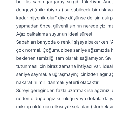
belirtisi sanıp gargarayı su gibi tüketiyor. Anc
dengeyi (mikrobiyota) sarsabilecek bir risk ya
kadar hijyenik olur" diye düşünse de işin aslı pe
yapmadan önce, güvenli sınırın nerede çizilme
Ağız çalkalama suyunun ideal süresi
Sabahları banyoda o renkli şişeye bakarken 
çok normal. Çoğumuz beş saniye ağzımızda 
beklenen temizliği tam olarak sağlamıyor. Sıvı
tutunması için biraz zamana ihtiyacı var. İdeal 
saniye saymakla uğraşmayın; içinizden ağır ağ
nakaratını mırıldanmak yeterli olacaktır.
Süreyi gereğinden fazla uzatmak ise ağzınızı 
neden olduğu ağız kuruluğu veya dokularda yanm
mikrop öldürücü etkisi yüksek olan (klorheksid