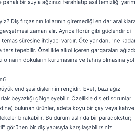
 pahalı bir suyla ağzınızı ferahlatıp asıl temizliği yarı
z? Diş fırçasının kıllarının giremediği en dar aralıklar
 gevşetmesi zaman alır. Ayrıca florür gibi güçlendirici
a temas süresine ihtiyacı vardır. Öte yandan, "ne kada
ers tepebilir. Özellikle alkol içeren gargaraları ağızd
ki o narin dokuların kurumasına ve tahriş olmasına yol
mı?
yük endişesi dişlerinin rengidir. Evet, bazı ağız
lak beyazlığı gölgeleyebilir. Özellikle diş eti sorunları
dine) bulunan ürünler, adeta koyu bir çay veya kahve
ekeler bırakabilir. Bu durum aslında bir paradokstur;
" görünen bir diş yapısıyla karşılaşabilirsiniz.