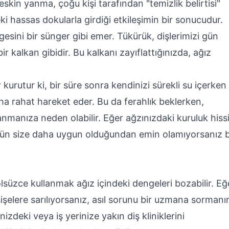
skin yanma, çoğu kişi tarafından "temizlik belirtisi"
eki hassas dokularla girdiği etkileşimin bir sonucudur.
gesini bir sünger gibi emer. Tükürük, dişlerimizi gün
r kalkan gibidir. Bu kalkanı zayıflattığınızda, ağız
 kurutur ki, bir süre sonra kendinizi sürekli su içerken
aha rahat hareket eder. Bu da ferahlık beklerken,
nmanıza neden olabilir. Eğer ağzınızdaki kuruluk hiss
nün size daha uygun olduğundan emin olamıyorsanız b
olsüzce kullanmak ağız içindeki dengeleri bozabilir. Eğ
işelere sarılıyorsanız, asıl sorunu bir uzmana sormanı
zdeki veya iş yerinize yakın diş kliniklerini