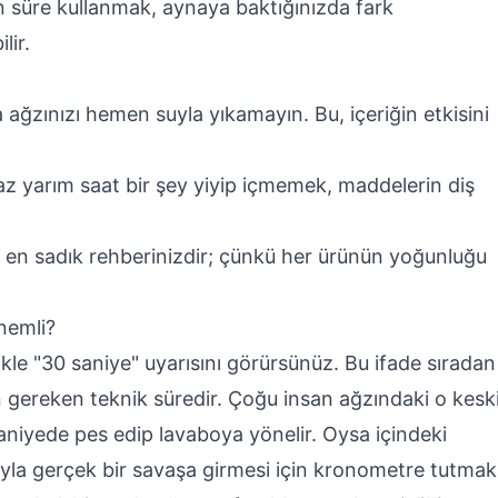
un süre kullanmak, aynaya baktığınızda fark
lir.
ağzınızı hemen suyla yıkamayın. Bu, içeriğin etkisini
az yarım saat bir şey yiyip içmemek, maddelerin diş
r en sadık rehberinizdir; çünkü her ürünün yoğunluğu
nemli?
ikle "30 saniye" uyarısını görürsünüz. Bu ifade sıradan
için gereken teknik süredir. Çoğu insan ağzındaki o kesk
 saniyede pes edip lavaboya yönelir. Oysa içindeki
ğıyla gerçek bir savaşa girmesi için kronometre tutmak