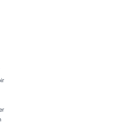
i
ir
er
n