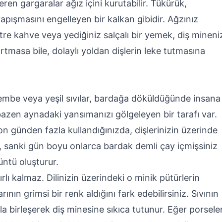
ren gargaralar ağız içini kurutabilir. Tükürük,
yapışmasını engelleyen bir kalkan gibidir. Ağzınız
ltre kahve veya yediğiniz salçalı bir yemek, diş mineni
tmasa bile, dolaylı yoldan dişlerin leke tutmasına
pembe veya yeşil sıvılar, bardağa döküldüğünde insana
 bazen aynadaki yansımanızı gölgeleyen bir tarafı var.
on günden fazla kullandığınızda, dişlerinizin üzerinde
m, sanki gün boyu onlarca bardak demli çay içmişsiniz
rüntü oluşturur.
rlı kalmaz. Dilinizin üzerindeki o minik pütürlerin
ının grimsi bir renk aldığını fark edebilirsiniz. Sıvının
ıyla birleşerek diş minesine sıkıca tutunur. Eğer porsele