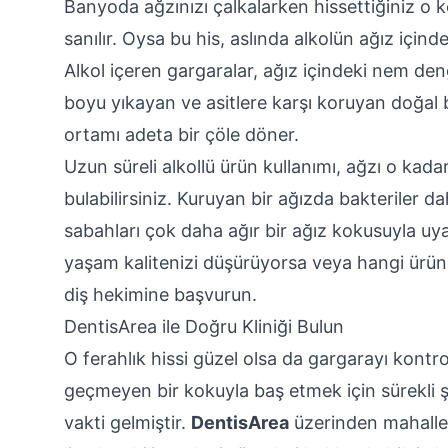
Banyoda ağzınızı çalkalarken hissettiğiniz o ke
sanılır. Oysa bu his, aslında alkolün ağız içind
Alkol içeren gargaralar, ağız içindeki nem den
boyu yıkayan ve asitlere karşı koruyan doğal bi
ortamı adeta bir çöle döner.
Uzun süreli alkollü ürün kullanımı, ağzı o kadar
bulabilirsiniz. Kuruyan bir ağızda bakteriler d
sabahları çok daha ağır bir ağız kokusuyla uya
yaşam kalitenizi düşürüyorsa veya hangi ürü
diş hekimine başvurun.
DentisArea ile Doğru Kliniği Bulun
O ferahlık hissi güzel olsa da gargarayı kontr
geçmeyen bir kokuyla baş etmek için sürekli ş
vakti gelmiştir.
DentisArea
üzerinden mahalleni