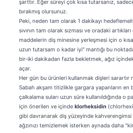
şarttır. Eğer süreyi çok kısa tutarsanız, sadece
bırakmış olursunuz.
Peki, neden tam olarak 1 dakikayı hedeflemeliyi
sıvının tam olarak sızması ve oradaki artıkları
maddelerin diş minesine yerleşmesi için o kıs
uzun tutarsam o kadar iyi" mantığı bu noktada t
bir-iki dakikadan fazla bekletmek, ağız içinde
açar.
Her gün bu ürünleri kullanmak dişleri sarartır 
Sabah akşam titizlikle gargara yapanların en bü
çalkalama suları uzun süre kullanıldığında o par
için önerilen ve içinde
klorheksidin
(chlorhexi
gibi davranarak diş yüzeyinde kahverengimsi l
ağzınızı temizlemek isterken aynada daha "kirli