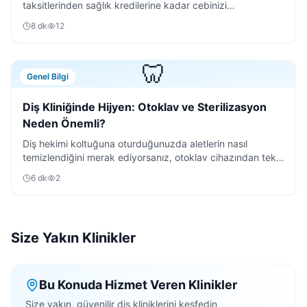
taksitlerinden sağlık kredilerine kadar cebinizi
rahatlatacak tüm ödeme yöntemlerini inceledik.
8
dk
12
🦷
Genel Bilgi
Diş Kliniğinde Hijyen: Otoklav ve Sterilizasyon
Neden Önemli?
Diş hekimi koltuğuna oturduğunuzda aletlerin nasıl
temizlendiğini merak ediyorsanız, otoklav cihazından tek
kullanımlık malzemelere kadar tüm süreci anlattık.
6
dk
2
Size Yakın Klinikler
Bu Konuda Hizmet Veren Klinikler
Size yakın, güvenilir diş kliniklerini keşfedin