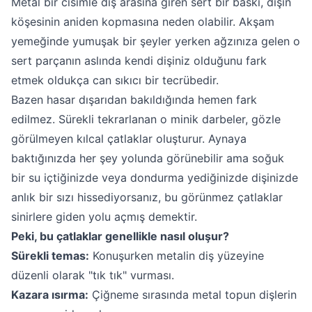
Metal bir cisimle diş arasına giren sert bir baskı, dişin
köşesinin aniden kopmasına neden olabilir. Akşam
yemeğinde yumuşak bir şeyler yerken ağzınıza gelen o
sert parçanın aslında kendi dişiniz olduğunu fark
etmek oldukça can sıkıcı bir tecrübedir.
Bazen hasar dışarıdan bakıldığında hemen fark
edilmez. Sürekli tekrarlanan o minik darbeler, gözle
görülmeyen kılcal çatlaklar oluşturur. Aynaya
baktığınızda her şey yolunda görünebilir ama soğuk
bir su içtiğinizde veya dondurma yediğinizde dişinizde
anlık bir sızı hissediyorsanız, bu görünmez çatlaklar
sinirlere giden yolu açmış demektir.
Peki, bu çatlaklar genellikle nasıl oluşur?
Sürekli temas:
Konuşurken metalin diş yüzeyine
düzenli olarak "tık tık" vurması.
Kazara ısırma:
Çiğneme sırasında metal topun dişlerin