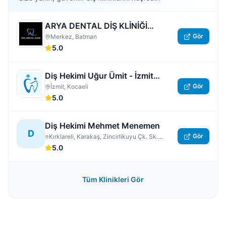
ARYA DENTAL DİŞ KLİNİĞİ
Gör
BATMAN
Merkez, Batman
5.0
Diş Hekimi Uğur Ümit - İzmit
Gör
Nöbetçi Dişçi | Kocaeli 7/24 Açık
İzmit, Kocaeli
5.0
Acil Özel Diş Hastanesi
Diş Hekimi Mehmet Menemen
D
Gör
Kırklareli, Karakaş, Zincirlikuyu Çk. Sk.
No:3/5, Kırklareli Merkez
5.0
Tüm Klinikleri Gör