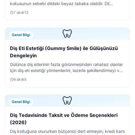
kokusunun sebebi dildeki beyaz tabaka olabilir. Dil
temizleyici kullanımının püf noktalarını keşfedin.
7
dk
12
🦷
Genel Bilgi
Diş Eti Estetiği (Gummy Smile) ile Gülüşünüzü
Dengeleyin
Gülünce diş etlerinin fazla görünmesinden rahatsız olanlar
için diş eti estetiği yöntemlerini, lazerle şekillendirmeyi ve
iyileşme sürecini detaylıca anlattık.
9
dk
5
🦷
Genel Bilgi
Diş Tedavisinde Taksit ve Ödeme Seçenekleri
(2026)
Diş koltuğuna otururken bütçenizi dert etmeyin; kredi kartı