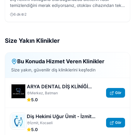
temizlendiğini merak ediyorsanız, otoklav cihazından tek
kullanımlık malzemelere kadar tüm süreci anlattık.
6
dk
2
Size Yakın Klinikler
Bu Konuda Hizmet Veren Klinikler
Size yakın, güvenilir diş kliniklerini keşfedin
ARYA DENTAL DİŞ KLİNİĞİ
Gör
BATMAN
Merkez, Batman
5.0
Diş Hekimi Uğur Ümit - İzmit
Gör
Nöbetçi Dişçi | Kocaeli 7/24 Açık
İzmit, Kocaeli
5.0
Acil Özel Diş Hastanesi