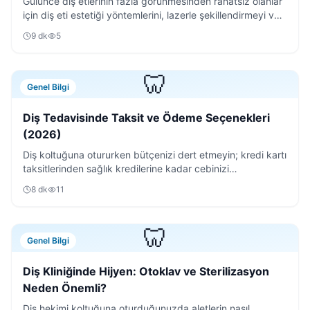
Gülünce diş etlerinin fazla görünmesinden rahatsız olanlar
için diş eti estetiği yöntemlerini, lazerle şekillendirmeyi ve
iyileşme sürecini detaylıca anlattık.
9
dk
5
🦷
Genel Bilgi
Diş Tedavisinde Taksit ve Ödeme Seçenekleri
(2026)
Diş koltuğuna otururken bütçenizi dert etmeyin; kredi kartı
taksitlerinden sağlık kredilerine kadar cebinizi
rahatlatacak tüm ödeme yöntemlerini inceledik.
8
dk
11
🦷
Genel Bilgi
Diş Kliniğinde Hijyen: Otoklav ve Sterilizasyon
Neden Önemli?
Diş hekimi koltuğuna oturduğunuzda aletlerin nasıl