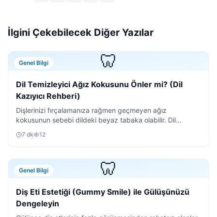
İlgini Çekebilecek Diğer Yazılar
🦷
Genel Bilgi
Dil Temizleyici Ağız Kokusunu Önler mi? (Dil
Kazıyıcı Rehberi)
Dişlerinizi fırçalamanıza rağmen geçmeyen ağız
kokusunun sebebi dildeki beyaz tabaka olabilir. Dil
temizleyici kullanımının püf noktalarını keşfedin.
7
dk
12
🦷
Genel Bilgi
Diş Eti Estetiği (Gummy Smile) ile Gülüşünüzü
Dengeleyin