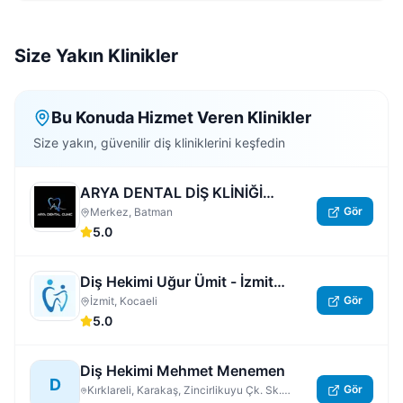
Size Yakın Klinikler
Bu Konuda Hizmet Veren Klinikler
Size yakın, güvenilir diş kliniklerini keşfedin
ARYA DENTAL DİŞ KLİNİĞİ
Gör
BATMAN
Merkez, Batman
5.0
Diş Hekimi Uğur Ümit - İzmit
Gör
Nöbetçi Dişçi | Kocaeli 7/24 Açık
İzmit, Kocaeli
5.0
Acil Özel Diş Hastanesi
Diş Hekimi Mehmet Menemen
D
Gör
Kırklareli, Karakaş, Zincirlikuyu Çk. Sk.