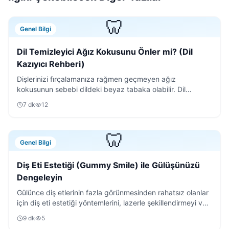
🦷
Genel Bilgi
Dil Temizleyici Ağız Kokusunu Önler mi? (Dil
Kazıyıcı Rehberi)
Dişlerinizi fırçalamanıza rağmen geçmeyen ağız
kokusunun sebebi dildeki beyaz tabaka olabilir. Dil
temizleyici kullanımının püf noktalarını keşfedin.
7
dk
12
🦷
Genel Bilgi
Diş Eti Estetiği (Gummy Smile) ile Gülüşünüzü
Dengeleyin
Gülünce diş etlerinin fazla görünmesinden rahatsız olanlar
için diş eti estetiği yöntemlerini, lazerle şekillendirmeyi ve
iyileşme sürecini detaylıca anlattık.
9
dk
5