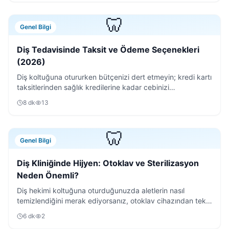
🦷
Genel Bilgi
Diş Tedavisinde Taksit ve Ödeme Seçenekleri
(2026)
Diş koltuğuna otururken bütçenizi dert etmeyin; kredi kartı
taksitlerinden sağlık kredilerine kadar cebinizi
rahatlatacak tüm ödeme yöntemlerini inceledik.
8
dk
13
🦷
Genel Bilgi
Diş Kliniğinde Hijyen: Otoklav ve Sterilizasyon
Neden Önemli?
Diş hekimi koltuğuna oturduğunuzda aletlerin nasıl
temizlendiğini merak ediyorsanız, otoklav cihazından tek
kullanımlık malzemelere kadar tüm süreci anlattık.
6
dk
2