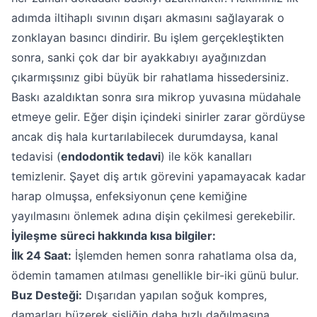
adımda iltihaplı sıvının dışarı akmasını sağlayarak o
zonklayan basıncı dindirir. Bu işlem gerçekleştikten
sonra, sanki çok dar bir ayakkabıyı ayağınızdan
çıkarmışsınız gibi büyük bir rahatlama hissedersiniz.
Baskı azaldıktan sonra sıra mikrop yuvasına müdahale
etmeye gelir. Eğer dişin içindeki sinirler zarar gördüyse
ancak diş hala kurtarılabilecek durumdaysa, kanal
tedavisi (
endodontik tedavi
) ile kök kanalları
temizlenir. Şayet diş artık görevini yapamayacak kadar
harap olmuşsa, enfeksiyonun çene kemiğine
yayılmasını önlemek adına dişin çekilmesi gerekebilir.
İyileşme süreci hakkında kısa bilgiler:
İlk 24 Saat:
İşlemden hemen sonra rahatlama olsa da,
ödemin tamamen atılması genellikle bir-iki günü bulur.
Buz Desteği:
Dışarıdan yapılan soğuk kompres,
damarları büzerek şişliğin daha hızlı dağılmasına