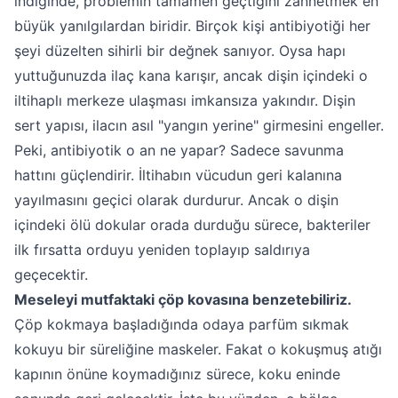
indiğinde, problemin tamamen geçtiğini zannetmek en
büyük yanılgılardan biridir. Birçok kişi antibiyotiği her
şeyi düzelten sihirli bir değnek sanıyor. Oysa hapı
yuttuğunuzda ilaç kana karışır, ancak dişin içindeki o
iltihaplı merkeze ulaşması imkansıza yakındır. Dişin
sert yapısı, ilacın asıl "yangın yerine" girmesini engeller.
Peki, antibiyotik o an ne yapar? Sadece savunma
hattını güçlendirir. İltihabın vücudun geri kalanına
yayılmasını geçici olarak durdurur. Ancak o dişin
içindeki ölü dokular orada durduğu sürece, bakteriler
ilk fırsatta orduyu yeniden toplayıp saldırıya
geçecektir.
Meseleyi mutfaktaki çöp kovasına benzetebiliriz.
Çöp kokmaya başladığında odaya parfüm sıkmak
kokuyu bir süreliğine maskeler. Fakat o kokuşmuş atığı
kapının önüne koymadığınız sürece, koku eninde