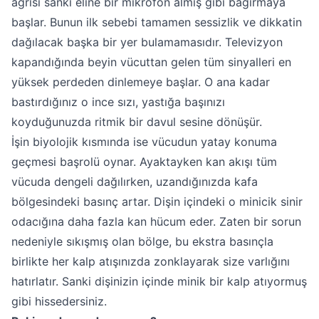
ağrısı sanki eline bir mikrofon almış gibi bağırmaya
başlar. Bunun ilk sebebi tamamen sessizlik ve dikkatin
dağılacak başka bir yer bulamamasıdır. Televizyon
kapandığında beyin vücuttan gelen tüm sinyalleri en
yüksek perdeden dinlemeye başlar. O ana kadar
bastırdığınız o ince sızı, yastığa başınızı
koyduğunuzda ritmik bir davul sesine dönüşür.
İşin biyolojik kısmında ise vücudun yatay konuma
geçmesi başrolü oynar. Ayaktayken kan akışı tüm
vücuda dengeli dağılırken, uzandığınızda kafa
bölgesindeki basınç artar. Dişin içindeki o minicik sinir
odacığına daha fazla kan hücum eder. Zaten bir sorun
nedeniyle sıkışmış olan bölge, bu ekstra basınçla
birlikte her kalp atışınızda zonklayarak size varlığını
hatırlatır. Sanki dişinizin içinde minik bir kalp atıyormuş
gibi hissedersiniz.