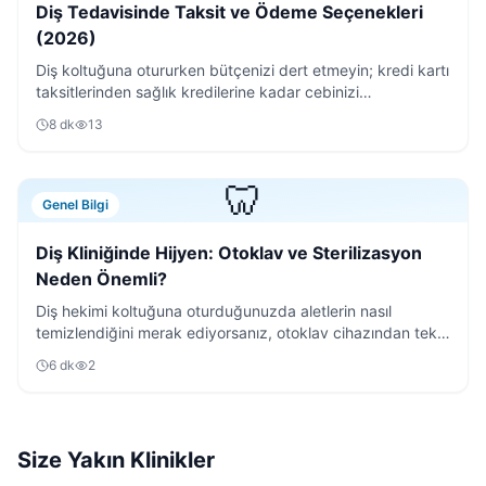
Diş Tedavisinde Taksit ve Ödeme Seçenekleri
(2026)
Diş koltuğuna otururken bütçenizi dert etmeyin; kredi kartı
taksitlerinden sağlık kredilerine kadar cebinizi
rahatlatacak tüm ödeme yöntemlerini inceledik.
8
dk
13
🦷
Genel Bilgi
Diş Kliniğinde Hijyen: Otoklav ve Sterilizasyon
Neden Önemli?
Diş hekimi koltuğuna oturduğunuzda aletlerin nasıl
temizlendiğini merak ediyorsanız, otoklav cihazından tek
kullanımlık malzemelere kadar tüm süreci anlattık.
6
dk
2
Size Yakın Klinikler