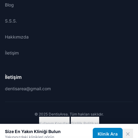
Blog
S.S.S.
Hakkımızda
İletişim
İletişim
dentisarea@gmail.com
© 2025 DentisArea. Tüm hakları saklıdır.
Kullanım Koşulları
|
Gizlilik Politikası
Size En Yakın Kliniği Bulun
Klinik Ara
Yakınınızdaki klinikleri görün