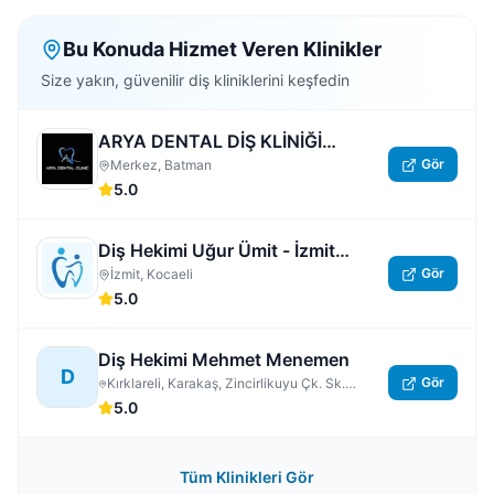
Bu Konuda Hizmet Veren Klinikler
Size yakın, güvenilir diş kliniklerini keşfedin
ARYA DENTAL DİŞ KLİNİĞİ
Gör
BATMAN
Merkez, Batman
5.0
Diş Hekimi Uğur Ümit - İzmit
Gör
Nöbetçi Dişçi | Kocaeli 7/24 Açık
İzmit, Kocaeli
5.0
Acil Özel Diş Hastanesi
Diş Hekimi Mehmet Menemen
D
Gör
Kırklareli, Karakaş, Zincirlikuyu Çk. Sk.
No:3/5, Kırklareli Merkez
5.0
Tüm Klinikleri Gör