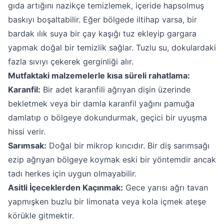
gıda artığını nazikçe temizlemek, içeride hapsolmuş
baskıyı boşaltabilir. Eğer bölgede iltihap varsa, bir
bardak ılık suya bir çay kaşığı tuz ekleyip gargara
yapmak doğal bir temizlik sağlar. Tuzlu su, dokulardaki
fazla sıvıyı çekerek gerginliği alır.
Mutfaktaki malzemelerle kısa süreli rahatlama:
Karanfil:
Bir adet karanfili ağrıyan dişin üzerinde
bekletmek veya bir damla karanfil yağını pamuğa
damlatıp o bölgeye dokundurmak, geçici bir uyuşma
hissi verir.
Sarımsak:
Doğal bir mikrop kırıcıdır. Bir diş sarımsağı
ezip ağrıyan bölgeye koymak eski bir yöntemdir ancak
tadı herkes için uygun olmayabilir.
Asitli İçeceklerden Kaçınmak:
Gece yarısı ağrı tavan
yapmışken buzlu bir limonata veya kola içmek ateşe
körükle gitmektir.