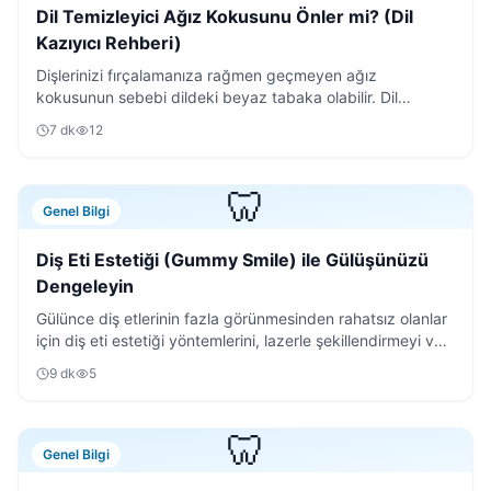
Dil Temizleyici Ağız Kokusunu Önler mi? (Dil
Kazıyıcı Rehberi)
Dişlerinizi fırçalamanıza rağmen geçmeyen ağız
kokusunun sebebi dildeki beyaz tabaka olabilir. Dil
temizleyici kullanımının püf noktalarını keşfedin.
7
dk
12
🦷
Genel Bilgi
Diş Eti Estetiği (Gummy Smile) ile Gülüşünüzü
Dengeleyin
Gülünce diş etlerinin fazla görünmesinden rahatsız olanlar
için diş eti estetiği yöntemlerini, lazerle şekillendirmeyi ve
iyileşme sürecini detaylıca anlattık.
9
dk
5
🦷
Genel Bilgi