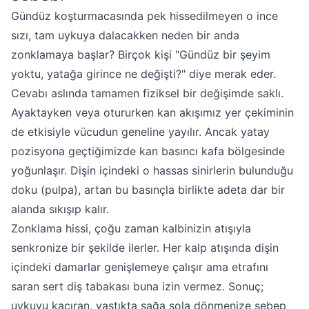
Gündüz koşturmacasında pek hissedilmeyen o ince
sızı, tam uykuya dalacakken neden bir anda
zonklamaya başlar? Birçok kişi "Gündüz bir şeyim
yoktu, yatağa girince ne değişti?" diye merak eder.
Cevabı aslında tamamen fiziksel bir değişimde saklı.
Ayaktayken veya otururken kan akışımız yer çekiminin
de etkisiyle vücudun geneline yayılır. Ancak yatay
pozisyona geçtiğimizde kan basıncı kafa bölgesinde
yoğunlaşır. Dişin içindeki o hassas sinirlerin bulunduğu
doku (pulpa), artan bu basınçla birlikte adeta dar bir
alanda sıkışıp kalır.
Zonklama hissi, çoğu zaman kalbinizin atışıyla
senkronize bir şekilde ilerler. Her kalp atışında dişin
içindeki damarlar genişlemeye çalışır ama etrafını
saran sert diş tabakası buna izin vermez. Sonuç;
uykuyu kaçıran, yastıkta sağa sola dönmenize sebep