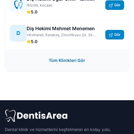
Gör
Nöbetçi Dişçi | Kocaeli 7/24 Açık
İzmit, Kocaeli
5.0
Acil Özel Diş Hastanesi
Diş Hekimi Mehmet Menemen
D
Gör
Kırklareli, Karakaş, Zincirlikuyu Çk. Sk.
No:3/5, Kırklareli Merkez
5.0
Tüm Klinikleri Gör
Dental klinik ve hizmetlerini keşfetmenin en kolay yolu.