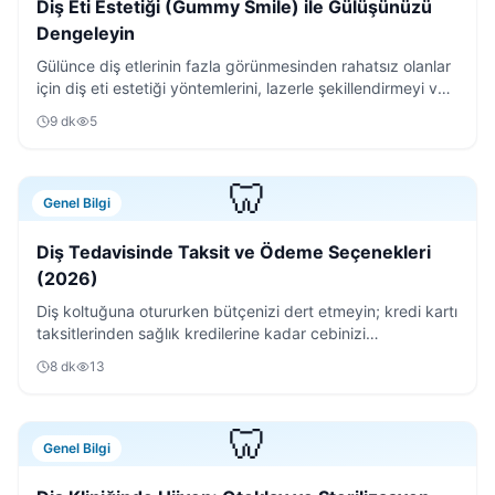
Diş Eti Estetiği (Gummy Smile) ile Gülüşünüzü
Dengeleyin
Gülünce diş etlerinin fazla görünmesinden rahatsız olanlar
için diş eti estetiği yöntemlerini, lazerle şekillendirmeyi ve
iyileşme sürecini detaylıca anlattık.
9
dk
5
🦷
Genel Bilgi
Diş Tedavisinde Taksit ve Ödeme Seçenekleri
(2026)
Diş koltuğuna otururken bütçenizi dert etmeyin; kredi kartı
taksitlerinden sağlık kredilerine kadar cebinizi
rahatlatacak tüm ödeme yöntemlerini inceledik.
8
dk
13
🦷
Genel Bilgi