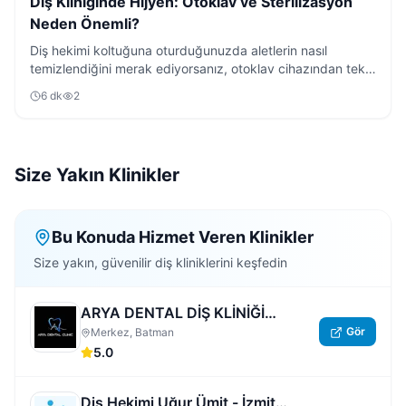
Diş Kliniğinde Hijyen: Otoklav ve Sterilizasyon
Neden Önemli?
Diş hekimi koltuğuna oturduğunuzda aletlerin nasıl
temizlendiğini merak ediyorsanız, otoklav cihazından tek
kullanımlık malzemelere kadar tüm süreci anlattık.
6
dk
2
Size Yakın Klinikler
Bu Konuda Hizmet Veren Klinikler
Size yakın, güvenilir diş kliniklerini keşfedin
ARYA DENTAL DİŞ KLİNİĞİ
Gör
BATMAN
Merkez, Batman
5.0
Diş Hekimi Uğur Ümit - İzmit