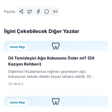
Paylaş:
İlgini Çekebilecek Diğer Yazılar
🦷
Genel Bilgi
Dil Temizleyici Ağız Kokusunu Önler mi? (Dil
Kazıyıcı Rehberi)
Dişlerinizi fırçalamanıza rağmen geçmeyen ağız
kokusunun sebebi dildeki beyaz tabaka olabilir. Dil
temizleyici kullanımının püf noktalarını keşfedin.
7
dk
12
🦷
Genel Bilgi