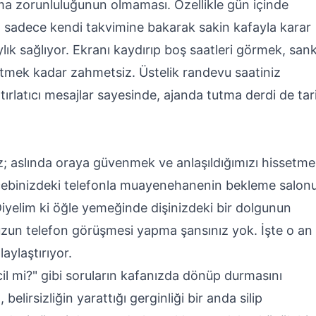
ma zorunluluğunun olmaması. Özellikle gün içinde
 sadece kendi takvimine bakarak sakin kafayla karar
lık sağlıyor. Ekranı kaydırıp boş saatleri görmek, sank
etmek kadar zahmetsiz. Üstelik randevu saatiniz
ırlatıcı mesajlar sayesinde, ajanda tutma derdi de tar
uz; aslında oraya güvenmek ve anlaşıldığımızı hissetm
 cebinizdeki telefonla muayenehanenin bekleme salon
yelim ki öğle yemeğinde dişinizdeki bir dolgunun
 uzun telefon görüşmesi yapma şansınız yok. İşte o an
laylaştırıyor.
cil mi?" gibi soruların kafanızda dönüp durmasını
belirsizliğin yarattığı gerginliği bir anda silip