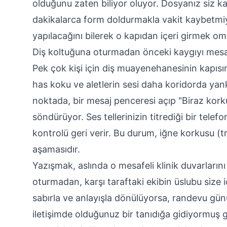
olduğunu zaten biliyor oluyor. Dosyanız siz k
dakikalarca form doldurmakla vakit kaybetmiy
yapılacağını bilerek o kapıdan içeri girmek omu
Diş koltuğuna oturmadan önceki kaygıyı mesa
Pek çok kişi için diş muayenehanesinin kapı
has koku ve aletlerin sesi daha koridorda yank
noktada, bir mesaj penceresi açıp "Biraz kor
söndürüyor. Ses tellerinizin titrediği bir tele
kontrolü geri verir. Bu durum, iğne korkusu (tr
aşamasıdır.
Yazışmak, aslında o mesafeli klinik duvarların
oturmadan, karşı taraftaki ekibin üslubu size 
sabırla ve anlayışla dönülüyorsa, randevu günü
iletişimde olduğunuz bir tanıdığa gidiyormuş gib