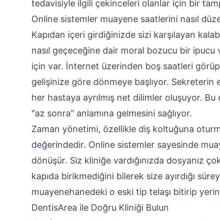
tedavisiyle ilgili çekinceleri olanlar için bir t
Online sistemler muayene saatlerini nasıl düz
Kapıdan içeri girdiğinizde sizi karşılayan kala
nasıl geçeceğine dair moral bozucu bir ipucu ve
için var. İnternet üzerinden boş saatleri görüp 
gelişinize göre dönmeye başlıyor. Sekreterin e
her hastaya ayrılmış net dilimler oluşuyor. Bu
"az sonra" anlamına gelmesini sağlıyor.
Zaman yönetimi, özellikle diş koltuğuna oturman
değerindedir. Online sistemler sayesinde muay
dönüşür. Siz kliniğe vardığınızda dosyanız çok
kapıda birikmediğini bilerek size ayırdığı süreyi
muayenehanedeki o eski tip telaşı bitirip yerin
DentisArea ile Doğru Kliniği Bulun