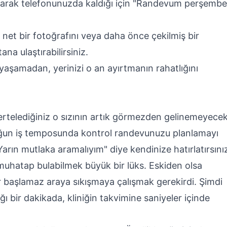
ı olarak telefonunuzda kaldığı için "Randevum perşembe
net bir fotoğrafını veya daha önce çekilmiş bir
ana ulaştırabilirsiniz.
yaşamadan, yerinizi o an ayırtmanın rahatlığını
rtelediğiniz o sızının artık görmezden gelinemeyece
 yoğun iş temposunda kontrol randevunuzu planlamayı
rın mutlaka aramalıyım" diye kendinize hatırlatırsını
r muhatap bulabilmek büyük bir lüks. Eskiden olsa
r başlamaz araya sıkışmaya çalışmak gerekirdi. Şimdi
 bir dakikada, kliniğin takvimine saniyeler içinde