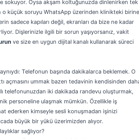
rese sokuyor. Oysa akşam koltuğunuzda dinlenirken tek
an o küçük soruyu WhatsApp üzerinden klinikteki birin
erin sadece kapıları değil, ekranları da bize ne kadar
yor. Dişlerinizle ilgili bir sorun yaşıyorsanız, vakit
urun
ve size en uygun dijital kanalı kullanarak süreci
p aynıydı: Telefonun başında dakikalarca beklemek. O
attı açmasını ummak bazen tedavinin kendisinden dah
kıllı telefonunuzdan iki dakikada randevu oluşturmak,
linik personeline ulaşmak mümkün. Özellikle iş
at ederken kimseyle sesli konuşmadan işinizi
cada büyük bir yükü üzerimizden alıyor.
laylıklar sağlıyor?