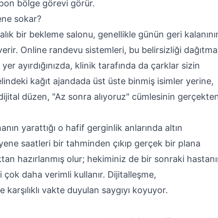
ampon bölge görevi görür.
ene sokar?
balık bir bekleme salonu, genellikle günün geri kalanını
rir. Online randevu sistemleri, bu belirsizliği dağıtm
yer ayırdığınızda, klinik tarafında da çarklar sizin
lindeki kağıt ajandada üst üste binmiş isimler yerine,
 dijital düzen, "Az sonra alıyoruz" cümlesinin gerçekte
ın yarattığı o hafif gerginlik anlarında altın
ene saatleri bir tahminden çıkıp gerçek bir plana
tan hazırlanmış olur; hekiminiz de bir sonraki hastan
 çok daha verimli kullanır. Dijitalleşme,
e karşılıklı vakte duyulan saygıyı koyuyor.