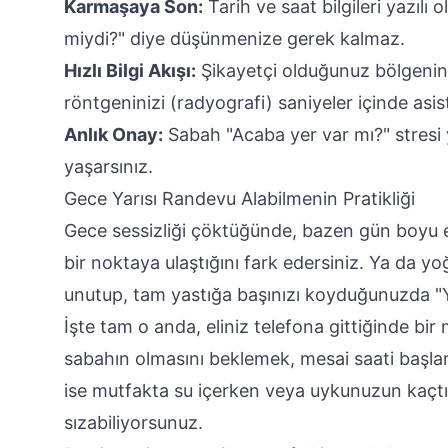
Karmaşaya Son:
Tarih ve saat bilgileri yazıl
miydi?" diye düşünmenize gerek kalmaz.
Hızlı Bilgi Akışı:
Şikayetçi olduğunuz bölgenin 
röntgeninizi (radyografi) saniyeler içinde asist
Anlık Onay:
Sabah "Acaba yer var mı?" stresi 
yaşarsınız.
Gece Yarısı Randevu Alabilmenin Pratikliği
Gece sessizliği çöktüğünde, bazen gün boyu e
bir noktaya ulaştığını fark edersiniz. Ya da
unutup, tam yastığa başınızı koyduğunuzda "Ya
İşte tam o anda, eliniz telefona gittiğinde bi
sabahın olmasını beklemek, mesai saati başla
ise mutfakta su içerken veya uykunuzun kaçtığı
sızabiliyorsunuz.