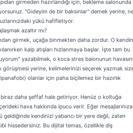
apıdan girmeden hazırlandığı için, bekleme salonunda
orsunuz. "Gideyim de bir baksınlar" demek yerine, n
zlarınızdaki yükü hafifletiyor.
jlaşmak azaltır mı?
sından girmek, uçağa binmekten daha zordur. O kendi
ılanırken kalp atışları hızlanmaya başlar. İşte tam bu
kuyorum" yazabilmek, o koca stres balonunun havasın
fon görüşmesi yerine, kelimelerinizi seçerek yazmak siz
ipanafobi) olanlar için paha biçilemez bir hazırlık
ı biraz daha şeffaf hale getiriyor. Henüz o koltuğa
içerideki hava hakkında ipucu verir. Eğer mesajlarınıza
 geldiğinde kendinizi yabancı bir yere değil, zaten
i hissedersiniz. Bu dijital temas, özellikle diş