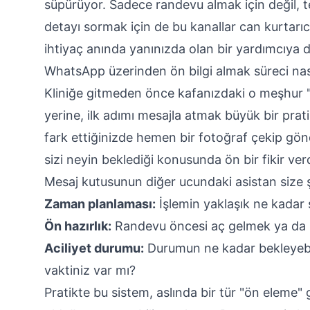
süpürüyor. Sadece randevu almak için değil, t
detayı sormak için de bu kanallar can kurtarıcı
ihtiyaç anında yanınızda olan bir yardımcıya 
WhatsApp üzerinden ön bilgi almak süreci nası
Kliniğe gitmeden önce kafanızdaki o meşhur
yerine, ilk adımı mesajla atmak büyük bir pratik
fark ettiğinizde hemen bir fotoğraf çekip gönd
sizi neyin beklediği konusunda ön bir fikir verd
Mesaj kutusunun diğer ucundaki asistan size şun
Zaman planlaması:
İşlemin yaklaşık ne kadar 
Ön hazırlık:
Randevu öncesi aç gelmek ya da il
Aciliyet durumu:
Durumun ne kadar bekleyebil
vaktiniz var mı?
Pratikte bu sistem, aslında bir tür "ön eleme" g