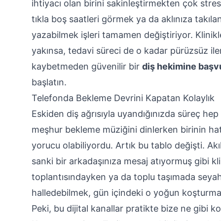
ihtiyacı olan birini sakinleştirmekten çok st
tıkla boş saatleri görmek ya da aklınıza takıl
yazabilmek işleri tamamen değiştiriyor. Klinikl
yakınsa, tedavi süreci de o kadar pürüzsüz ilerli
kaybetmeden güvenilir bir
diş hekimine başv
başlatın.
Telefonda Bekleme Devrini Kapatan Kolaylık
Eskiden diş ağrısıyla uyandığınızda süreç he
meşhur bekleme müziğini dinlerken birinin h
yorucu olabiliyordu. Artık bu tablo değişti. A
sanki bir arkadaşınıza mesaj atıyormuş gibi k
toplantısındayken ya da toplu taşımada seyah
halledebilmek, gün içindeki o yoğun koşturma
Peki, bu dijital kanallar pratikte bize ne gibi ko