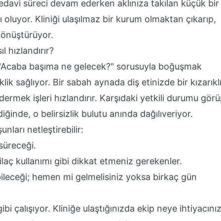
edavi süreci devam ederken aklınıza takılan küçük bir
 oluyor. Kliniği ulaşılmaz bir kurum olmaktan çıkarıp,
dönüştürüyor.
l hızlandırır?
 "Acaba başıma ne gelecek?" sorusuyla boğuşmak
lik sağlıyor. Bir sabah aynada diş etinizde bir kızarıkl
ermek işleri hızlandırır. Karşıdaki yetkili durumu gör
iğinde, o belirsizlik bulutu anında dağılıveriyor.
ları netleştirebilir:
süreceği.
aç kullanımı gibi dikkat etmeniz gerekenler.
eceği; hemen mi gelmelisiniz yoksa birkaç gün
ibi çalışıyor. Kliniğe ulaştığınızda ekip neye ihtiyacını