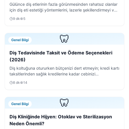
Gülünce diş etlerinin fazla görünmesinden rahatsız olanlar
için diş eti estetiği yöntemlerini, lazerle şekillendirmeyi ve
iyileşme sürecini detaylıca anlattık.
9
dk
5
🦷
Genel Bilgi
Diş Tedavisinde Taksit ve Ödeme Seçenekleri
(2026)
Diş koltuğuna otururken bütçenizi dert etmeyin; kredi kartı
taksitlerinden sağlık kredilerine kadar cebinizi
rahatlatacak tüm ödeme yöntemlerini inceledik.
8
dk
14
🦷
Genel Bilgi
Diş Kliniğinde Hijyen: Otoklav ve Sterilizasyon
Neden Önemli?