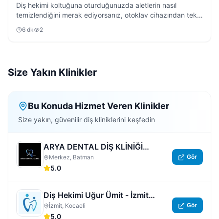
Diş hekimi koltuğuna oturduğunuzda aletlerin nasıl
temizlendiğini merak ediyorsanız, otoklav cihazından tek
kullanımlık malzemelere kadar tüm süreci anlattık.
6
dk
2
Size Yakın Klinikler
Bu Konuda Hizmet Veren Klinikler
Size yakın, güvenilir diş kliniklerini keşfedin
ARYA DENTAL DİŞ KLİNİĞİ
Gör
BATMAN
Merkez, Batman
5.0
Diş Hekimi Uğur Ümit - İzmit
Gör
Nöbetçi Dişçi | Kocaeli 7/24 Açık
İzmit, Kocaeli
5.0
Acil Özel Diş Hastanesi