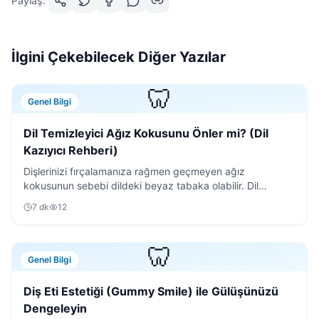
Paylaş:
İlgini Çekebilecek Diğer Yazılar
🦷
Genel Bilgi
Dil Temizleyici Ağız Kokusunu Önler mi? (Dil
Kazıyıcı Rehberi)
Dişlerinizi fırçalamanıza rağmen geçmeyen ağız
kokusunun sebebi dildeki beyaz tabaka olabilir. Dil
temizleyici kullanımının püf noktalarını keşfedin.
7
dk
12
🦷
Genel Bilgi
Diş Eti Estetiği (Gummy Smile) ile Gülüşünüzü
Dengeleyin