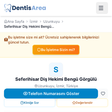
Ana Sayfa
İzmir
Uzunkuyu
Seferihisar Diş Hekimi Bengü Görgülü
Bu işletme size mi ait? Ücretsiz sahiplenerek bilgilerinizi
🏥
güncel tutun.
Bu İşletme Sizin mi?
S
Seferihisar Diş Hekimi Bengü Görgülü
Uzunkuyu, İzmir, Türkiye
Telefon Numarasını Göster
Kliniğe Sor
Değerlendir