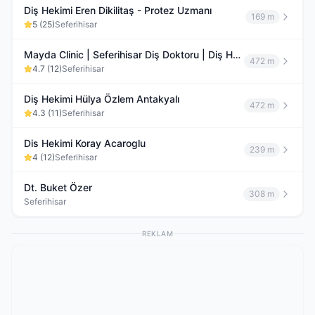
Diş Hekimi Eren Dikilitaş - Protez Uzmanı
169 m
5
(
25
)
Seferihisar
Mayda Clinic | Seferihisar Diş Doktoru | Diş Hekimi Seferihisar, implant, zirkonyum, kanal tedavisi
472 m
4.7
(
12
)
Seferihisar
Diş Hekimi Hülya Özlem Antakyalı
472 m
4.3
(
11
)
Seferihisar
Dis Hekimi Koray Acaroglu
239 m
4
(
12
)
Seferihisar
Dt. Buket Özer
308 m
Seferihisar
REKLAM