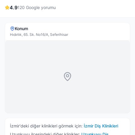
4.9
120
Google yorumu
Konum
Hıdırlık, 65. Sk. No16/A, Seferihisar
İzmir
'deki diğer klinikleri görmek için:
İzmir
Diş Klinikleri
Uzunkuyu
ilçesindeki diğer klinikler:
Uzunkuyu
Diş