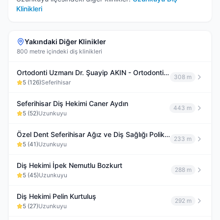
Klinikleri
Yakındaki Diğer Klinikler
800 metre içindeki diş klinikleri
Ortodonti Uzmanı Dr. Şuayip AKIN - Ortodontik Tedavi - Şeffaf Plak Tedavisi (invisalign)
308 m
5
(
126
)
Seferihisar
Seferihisar Diş Hekimi Caner Aydın
443 m
5
(
52
)
Uzunkuyu
Özel Dent Seferihisar Ağız ve Diş Sağlığı Polikliniği - Dt. Hüseyin Anıl Banazlı
233 m
5
(
41
)
Uzunkuyu
Diş Hekimi İpek Nemutlu Bozkurt
288 m
5
(
45
)
Uzunkuyu
Diş Hekimi Pelin Kurtuluş
292 m
5
(
27
)
Uzunkuyu