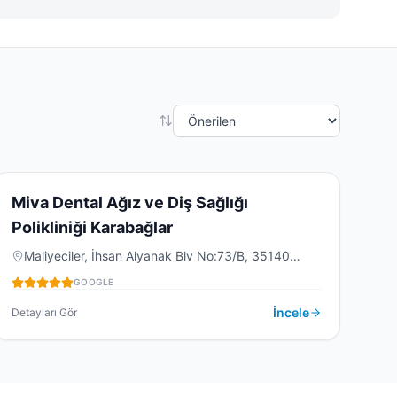
5.0
(
16
)
M
Miva Dental Ağız ve Diş Sağlığı
Polikliniği Karabağlar
DIŞ KLINIĞI
Maliyeciler, İhsan Alyanak Blv No:73/B, 35140
Karabağlar/İzmir, Türkiye
GOOGLE
İncele
Detayları Gör