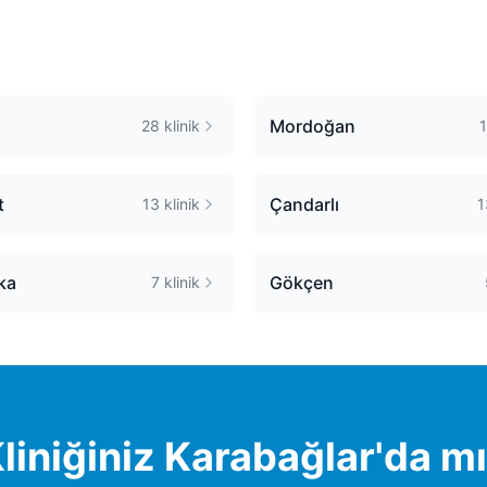
Mordoğan
28
klinik
1
t
Çandarlı
13
klinik
1
ka
Gökçen
7
klinik
liniğiniz
Karabağlar
'da m