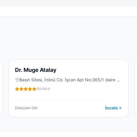
5.0
(
26
)
D
Dr. Muge Atalay
Basın Sitesi, İnönü Cd. İşcan Apt No:365/1 daire 3,
35150 Karabağlar/İzmir, Türkiye
DIŞ KLINIĞI
GOOGLE
İncele
Detayları Gör