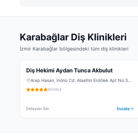
Karabağlar
Diş Klinikleri
İzmir
Karabağlar
bölgesindeki tüm diş klinikleri
5.0
(
46
)
D
Diş Hekimi Aydan Tunca Akbulut
Arap Hasan, İnönü Cd. Alaattin Erdölek Apt No:335
Kat: 1 Daire: 1, 35150 Karabağlar/İzmir, Türkiye
DIŞ KLINIĞI
GOOGLE
İncele
Detayları Gör