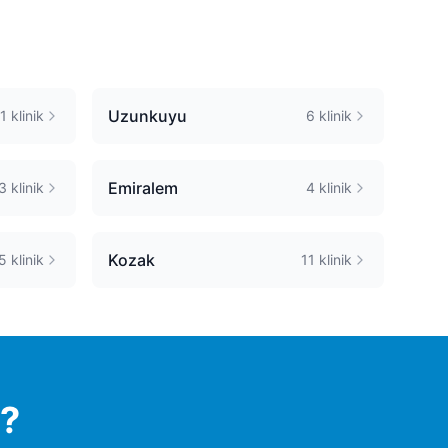
Uzunkuyu
1
klinik
6
klinik
Emiralem
3
klinik
4
klinik
Kozak
5
klinik
11
klinik
ı?