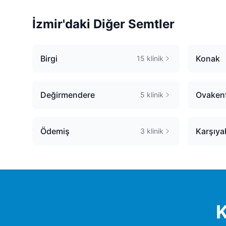
İzmir
'daki Diğer Semtler
Birgi
Konak
15
klinik
Değirmendere
Ovaken
5
klinik
Ödemiş
Karşıya
3
klinik
K