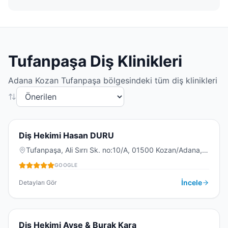
Tufanpaşa
Diş Klinikleri
Adana
Kozan
Tufanpaşa
bölgesindeki tüm diş klinikleri
5.0
(
15
)
D
Diş Hekimi Hasan DURU
Tufanpaşa, Ali Sırrı Sk. no:10/A, 01500 Kozan/Adana,
Türkiye
GOOGLE
DIŞ KLINIĞI
İncele
Detayları Gör
5.0
(
7
)
Diş Hekimi Ayşe & Burak Kara