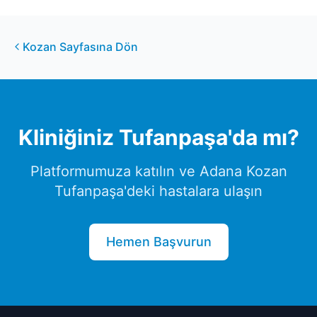
Kozan
Sayfasına Dön
Kliniğiniz
Tufanpaşa
'da mı?
Platformumuza katılın ve
Adana
Kozan
Tufanpaşa
'deki hastalara ulaşın
Hemen Başvurun