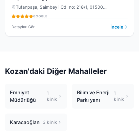
D
Tufanpaşa, Saimbeyli Cd. no: 218/1, 01500
Kozan/Adana, Türkiye
GOOGLE
DIŞ KLINIĞI
İncele
Detayları Gör
Kozan
'daki Diğer Mahalleler
Emniyet
Bilim ve Enerji
1
1
klinik
klinik
Müdürlüğü
Parkı yanı
Karacaoğlan
3
klinik