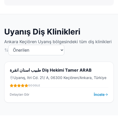
Uyanış
Diş Klinikleri
Ankara
Keçiören
Uyanış
bölgesindeki tüm diş klinikleri
5.0
(
70
)
ط
طبيب اسنان انقرة Diş Hekimi Tamer ARAB
Uyanış, Itri Cd. 21/ A, 06300 Keçiören/Ankara, Türkiye
GOOGLE
DIŞ KLINIĞI
İncele
Detayları Gör