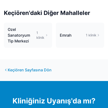
Keçiören
'daki Diğer Mahalleler
Ozel
1
Sanatoryum
Emrah
1
klinik
klinik
Tip Merkezi
Keçiören
Sayfasına Dön
Kliniğiniz
Uyanış
'da mı?