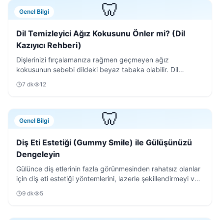
🦷
Genel Bilgi
Dil Temizleyici Ağız Kokusunu Önler mi? (Dil
Kazıyıcı Rehberi)
Dişlerinizi fırçalamanıza rağmen geçmeyen ağız
kokusunun sebebi dildeki beyaz tabaka olabilir. Dil
temizleyici kullanımının püf noktalarını keşfedin.
7
dk
12
🦷
Genel Bilgi
Diş Eti Estetiği (Gummy Smile) ile Gülüşünüzü
Dengeleyin
Gülünce diş etlerinin fazla görünmesinden rahatsız olanlar
için diş eti estetiği yöntemlerini, lazerle şekillendirmeyi ve
iyileşme sürecini detaylıca anlattık.
9
dk
5