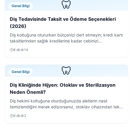
🦷
Genel Bilgi
Diş Tedavisinde Taksit ve Ödeme Seçenekleri
(2026)
Diş koltuğuna otururken bütçenizi dert etmeyin; kredi kartı
taksitlerinden sağlık kredilerine kadar cebinizi
rahatlatacak tüm ödeme yöntemlerini inceledik.
8
dk
14
🦷
Genel Bilgi
Diş Kliniğinde Hijyen: Otoklav ve Sterilizasyon
Neden Önemli?
Diş hekimi koltuğuna oturduğunuzda aletlerin nasıl
temizlendiğini merak ediyorsanız, otoklav cihazından tek
kullanımlık malzemelere kadar tüm süreci anlattık.
6
dk
2