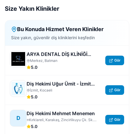
Size Yakın Klinikler
Bu Konuda Hizmet Veren Klinikler
Size yakın, güvenilir diş kliniklerini keşfedin
ARYA DENTAL DİŞ KLİNİĞİ
Gör
BATMAN
Merkez, Batman
5.0
Diş Hekimi Uğur Ümit - İzmit
Gör
Nöbetçi Dişçi | Kocaeli 7/24 Açık
İzmit, Kocaeli
5.0
Acil Özel Diş Hastanesi
Diş Hekimi Mehmet Menemen
D
Gör
Kırklareli, Karakaş, Zincirlikuyu Çk. Sk.
No:3/5, Kırklareli Merkez
5.0