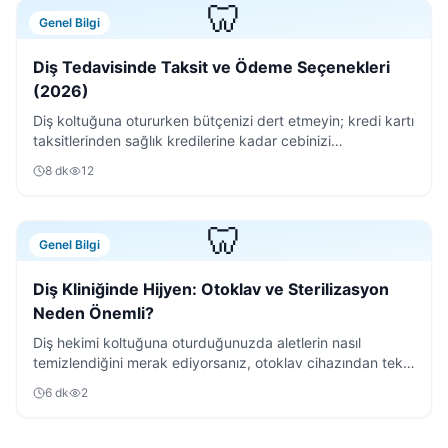
🦷
Genel Bilgi
Diş Tedavisinde Taksit ve Ödeme Seçenekleri
(2026)
Diş koltuğuna otururken bütçenizi dert etmeyin; kredi kartı
taksitlerinden sağlık kredilerine kadar cebinizi
rahatlatacak tüm ödeme yöntemlerini inceledik.
8
dk
12
🦷
Genel Bilgi
Diş Kliniğinde Hijyen: Otoklav ve Sterilizasyon
Neden Önemli?
Diş hekimi koltuğuna oturduğunuzda aletlerin nasıl
temizlendiğini merak ediyorsanız, otoklav cihazından tek
kullanımlık malzemelere kadar tüm süreci anlattık.
6
dk
2