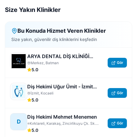
Size Yakın Klinikler
Bu Konuda Hizmet Veren Klinikler
Size yakın, güvenilir diş kliniklerini keşfedin
ARYA DENTAL DİŞ KLİNİĞİ
Gör
BATMAN
Merkez, Batman
5.0
Diş Hekimi Uğur Ümit - İzmit
Gör
Nöbetçi Dişçi | Kocaeli 7/24 Açık
İzmit, Kocaeli
5.0
Acil Özel Diş Hastanesi
Diş Hekimi Mehmet Menemen
D
Gör
Kırklareli, Karakaş, Zincirlikuyu Çk. Sk.
No:3/5, Kırklareli Merkez
5.0