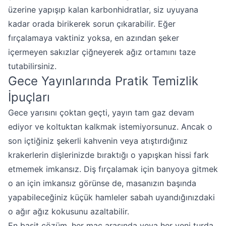
üzerine yapışıp kalan karbonhidratlar, siz uyuyana
kadar orada birikerek sorun çıkarabilir. Eğer
fırçalamaya vaktiniz yoksa, en azından şeker
içermeyen sakızlar çiğneyerek ağız ortamını taze
tutabilirsiniz.
Gece Yayınlarında Pratik Temizlik
İpuçları
Gece yarısını çoktan geçti, yayın tam gaz devam
ediyor ve koltuktan kalkmak istemiyorsunuz. Ancak o
son içtiğiniz şekerli kahvenin veya atıştırdığınız
krakerlerin dişlerinizde bıraktığı o yapışkan hissi fark
etmemek imkansız. Diş fırçalamak için banyoya gitmek
o an için imkansız görünse de, masanızın başında
yapabileceğiniz küçük hamleler sabah uyandığınızdaki
o ağır ağız kokusunu azaltabilir.
En basit çözüm, her maç arasında veya her yeni turda