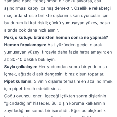
zamanla daha "tebeşirimsi" bir doku alıyorsa, asit
aşındırması kapıyı çalmış demektir. Özellikle rekabetçi
maçlarda stresle birlikte dişlerini sıkan oyuncular için
bu durum iki kat riskli; çünkü yumuşayan yüzey, baskı
altında çok daha hızlı aşınır.
Peki, o kutuyu bitirdikten hemen sonra ne yapmalı?
Hemen fırçalamayın:
Asit yüzünden geçici olarak
yumuşayan yüzeyi fırçayla daha fazla hırpalamayın; en
az 30-40 dakika bekleyin.
Suyla çalkalayın:
Her yudumdan sonra bir yudum su
içmek, ağızdaki asit dengesini biraz olsun toparlar.
Pipet kullanın:
Sıvının dişlerle temasını en aza indirmek
için pipet tercih edebilirsiniz.
Çoğu oyuncu, enerji içeceği içtikten sonra dişlerinin
"gıcırdadığını" hisseder. Bu, dişin koruma kalkanının
zayıfladığının somut bir işaretidir. Eğer bu alışkanlık