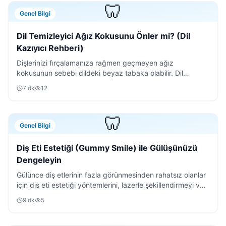
🦷
Genel Bilgi
Dil Temizleyici Ağız Kokusunu Önler mi? (Dil
Kazıyıcı Rehberi)
Dişlerinizi fırçalamanıza rağmen geçmeyen ağız
kokusunun sebebi dildeki beyaz tabaka olabilir. Dil
temizleyici kullanımının püf noktalarını keşfedin.
7
dk
12
🦷
Genel Bilgi
Diş Eti Estetiği (Gummy Smile) ile Gülüşünüzü
Dengeleyin
Gülünce diş etlerinin fazla görünmesinden rahatsız olanlar
için diş eti estetiği yöntemlerini, lazerle şekillendirmeyi ve
iyileşme sürecini detaylıca anlattık.
9
dk
5