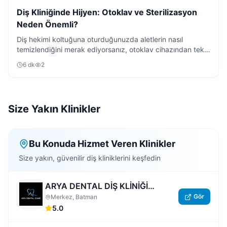
Diş Kliniğinde Hijyen: Otoklav ve Sterilizasyon
Neden Önemli?
Diş hekimi koltuğuna oturduğunuzda aletlerin nasıl
temizlendiğini merak ediyorsanız, otoklav cihazından tek
kullanımlık malzemelere kadar tüm süreci anlattık.
6
dk
2
Size Yakın Klinikler
Bu Konuda Hizmet Veren Klinikler
Size yakın, güvenilir diş kliniklerini keşfedin
ARYA DENTAL DİŞ KLİNİĞİ
Gör
BATMAN
Merkez, Batman
5.0