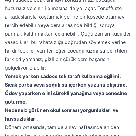
huzursuz ve sinirli olmasına da yol açar. Teneffüste
arkadaşlarıyla koşturmak yerine bir köşede oturmayı
tercih edebilir veya ders sırasında bildiği soruya
parmak kaldırmaktan çekinebilir. Çoğu zaman küçükler
yaşadıkları bu rahatsızlığı doğrudan söylemek yerine
farklı tepkiler verirler. Eğer çocuğunuzda şu belirtileri
fark ediyorsanız, gizli bir çürük ders başarısını
gölgeliyor olabilir:
Yemek yerken sadece tek tarafı kullanma eğilimi.
Sıcak çorba veya soğuk su içerken yüzünü ekşitme.
Ödev yaparken elini sürekli yanağına veya çenesine
götürme.
Nedensiz görünen okul sonrası yorgunlukları ve
huysuzlukları.
Dönem ortasında, tam da sınav haftasında aniden
bastıran bir sızı hem öğrenci hem de ebeveyn için