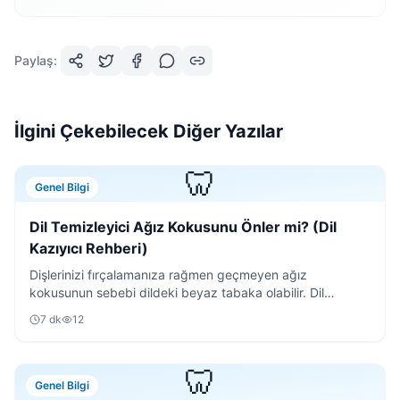
Paylaş:
İlgini Çekebilecek Diğer Yazılar
🦷
Genel Bilgi
Dil Temizleyici Ağız Kokusunu Önler mi? (Dil
Kazıyıcı Rehberi)
Dişlerinizi fırçalamanıza rağmen geçmeyen ağız
kokusunun sebebi dildeki beyaz tabaka olabilir. Dil
temizleyici kullanımının püf noktalarını keşfedin.
7
dk
12
🦷
Genel Bilgi