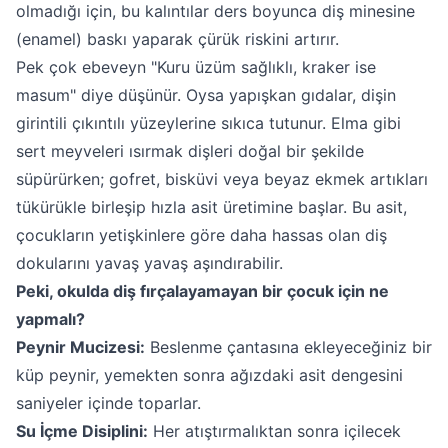
olmadığı için, bu kalıntılar ders boyunca diş minesine
(enamel) baskı yaparak çürük riskini artırır.
Pek çok ebeveyn "Kuru üzüm sağlıklı, kraker ise
masum" diye düşünür. Oysa yapışkan gıdalar, dişin
girintili çıkıntılı yüzeylerine sıkıca tutunur. Elma gibi
sert meyveleri ısırmak dişleri doğal bir şekilde
süpürürken; gofret, bisküvi veya beyaz ekmek artıkları
tükürükle birleşip hızla asit üretimine başlar. Bu asit,
çocukların yetişkinlere göre daha hassas olan diş
dokularını yavaş yavaş aşındırabilir.
Peki, okulda diş fırçalayamayan bir çocuk için ne
yapmalı?
Peynir Mucizesi:
Beslenme çantasına ekleyeceğiniz bir
küp peynir, yemekten sonra ağızdaki asit dengesini
saniyeler içinde toparlar.
Su İçme Disiplini:
Her atıştırmalıktan sonra içilecek