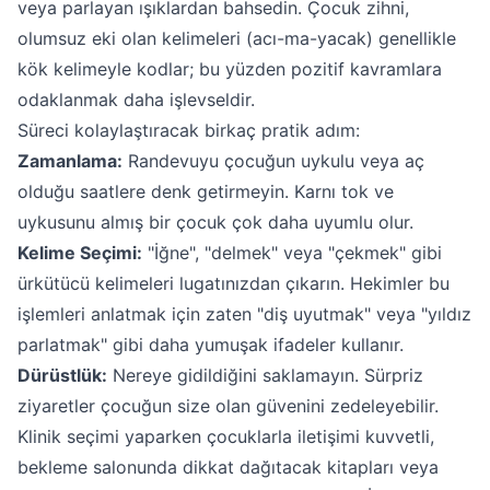
veya parlayan ışıklardan bahsedin. Çocuk zihni,
olumsuz eki olan kelimeleri (acı-ma-yacak) genellikle
kök kelimeyle kodlar; bu yüzden pozitif kavramlara
odaklanmak daha işlevseldir.
Süreci kolaylaştıracak birkaç pratik adım:
Zamanlama:
Randevuyu çocuğun uykulu veya aç
olduğu saatlere denk getirmeyin. Karnı tok ve
uykusunu almış bir çocuk çok daha uyumlu olur.
Kelime Seçimi:
"İğne", "delmek" veya "çekmek" gibi
ürkütücü kelimeleri lugatınızdan çıkarın. Hekimler bu
işlemleri anlatmak için zaten "diş uyutmak" veya "yıldız
parlatmak" gibi daha yumuşak ifadeler kullanır.
Dürüstlük:
Nereye gidildiğini saklamayın. Sürpriz
ziyaretler çocuğun size olan güvenini zedeleyebilir.
Klinik seçimi yaparken çocuklarla iletişimi kuvvetli,
bekleme salonunda dikkat dağıtacak kitapları veya