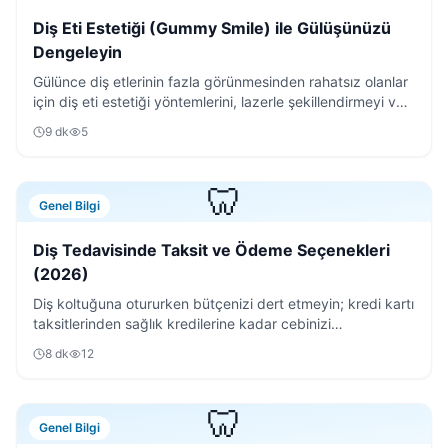
Diş Eti Estetiği (Gummy Smile) ile Gülüşünüzü
Dengeleyin
Gülünce diş etlerinin fazla görünmesinden rahatsız olanlar
için diş eti estetiği yöntemlerini, lazerle şekillendirmeyi ve
iyileşme sürecini detaylıca anlattık.
9
dk
5
🦷
Genel Bilgi
Diş Tedavisinde Taksit ve Ödeme Seçenekleri
(2026)
Diş koltuğuna otururken bütçenizi dert etmeyin; kredi kartı
taksitlerinden sağlık kredilerine kadar cebinizi
rahatlatacak tüm ödeme yöntemlerini inceledik.
8
dk
12
🦷
Genel Bilgi