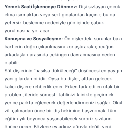
Yemek Saati İşkenceye Dönmez:
Dişi sızlayan çocuk
elma ısırmaktan veya sert gıdalardan kaçınır; bu da
yetersiz beslenme nedeniyle gün içinde çabuk
yorulmasına yol açar.
Konuşma ve Sosyalleşme:
Ön dişlerdeki sorunlar bazı
harflerin doğru çıkarılmasını zorlaştırarak çocuğun
arkadaşları arasında çekingen davranmasına neden
olabilir.
Süt dişlerinin "nasılsa döküleceği" düşüncesi en yaygın
yanılgılardan biridir. Oysa bu dişler, alttan gelecek
kalıcı dişlere rehberlik eder. Erken fark edilen ufak bir
problem, ileride sömestr tatilinizi klinikte geçirmek
yerine parkta eğlenerek değerlendirmenizi sağlar. Okul
zili çalmadan önce bir diş hekimine başvurmak, tüm
eğitim yılı boyunca yaşanabilecek sürpriz sızıların
önüne geçer. Böylece evladınız ağrıyla değil, yeni