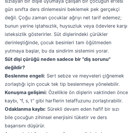
sızlayan bir dişle uyumaya çalışan bir çocuğun ertesi
gün sınıfta ders dinlemesini beklemek pek gerçekçi
değil. Çoğu zaman çocuklar ağrıyı net tarif edemez;
bunun yerine iştahsızlık, huysuzluk veya ödevlere karşı
isteksizlik gösterirler. Süt dişlerindeki çürükler
derinleştiğinde, çocuk besinleri tam öğütmeden
yutmaya başlar, bu da sindirim sistemini yorar.
Süt dişi çürüğü neden sadece bir "diş sorunu"
değildir?
Beslenme engeli:
Sert sebze ve meyveleri çiğnemek
zorlaştığı için çocuk tek tip beslenmeye yönelebilir.
Konuşma gelişimi:
Özellikle ön dişlerin vaktinden önce
kaybı, "f, s, t" gibi harflerin telaffuzunu zorlaştırabilir.
Odaklanma kaybı:
Sürekli devam eden hafif bir sızı
bile çocuğun zihinsel enerjisini tüketir ve ders
başarısını düşürür.