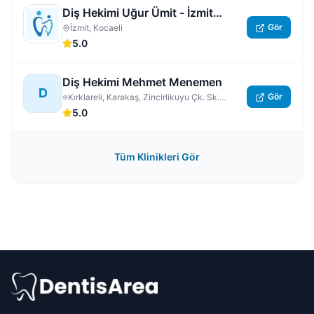
Diş Hekimi Uğur Ümit - İzmit
Gör
Nöbetçi Dişçi | Kocaeli 7/24 Açık
İzmit, Kocaeli
5.0
Acil Özel Diş Hastanesi
Diş Hekimi Mehmet Menemen
D
Gör
Kırklareli, Karakaş, Zincirlikuyu Çk. Sk.
No:3/5, Kırklareli Merkez
5.0
Tüm Klinikleri Gör