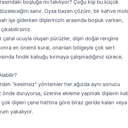
rasındaki boşluğa mı takılıyor? Çoğu kişi bu küçük
e düzeleceğini sanır. Oysa bazen çözüm, bir kahve mola
bah işe giderken dişlerinizin arasında boşluk varken,
ıkabilirsiniz.
ir çatal ucuyla oluşan pürüzler, dişin doğal rengine
onra en önemli kural, onarılan bölgeyle çok sert
sında fındık kabuğu kırmaya çalışmadığınız sürece,
abilir?
u yüzden "kesimsiz" yöntemler her ağızda aynı sonucu
raz önde duruyorsa, üzerine ekleme yapmak dişlerin ka
 çok dişleri çene hattına göre biraz geride kalan veya
uyum yakalıyor.