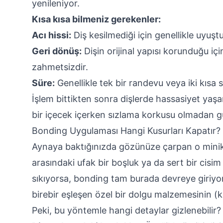
yenileniyor.
Kısa kısa bilmeniz gerekenler:
Acı hissi:
Diş kesilmediği için genellikle uyuş
Geri dönüş:
Dişin orijinal yapısı korunduğu iç
zahmetsizdir.
Süre:
Genellikle tek bir randevu veya iki kısa s
İşlem bittikten sonra dişlerde hassasiyet y
bir içecek içerken sızlama korkusu olmadan gü
Bonding Uygulaması Hangi Kusurları Kapatır?
Aynaya baktığınızda gözünüze çarpan o minik 
arasındaki ufak bir boşluk ya da sert bir cisim 
sıkıyorsa, bonding tam burada devreye giriyor.
birebir eşleşen özel bir dolgu malzemesinin (ko
Peki, bu yöntemle hangi detaylar gizlenebilir?