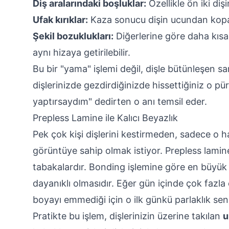
Diş aralarındaki boşluklar:
Özellikle ön iki diş
Ufak kırıklar:
Kaza sonucu dişin ucundan kopa
Şekil bozuklukları:
Diğerlerine göre daha kısa
aynı hizaya getirilebilir.
Bu bir "yama" işlemi değil, dişle bütünleşen sa
dişlerinizde gezdirdiğinizde hissettiğiniz o p
yaptırsaydım" dedirten o anı temsil eder.
Prepless Lamine ile Kalıcı Beyazlık
Pek çok kişi dişlerini kestirmeden, sadece o h
görüntüye sahip olmak istiyor. Prepless lamine
tabakalardır. Bonding işlemine göre en büyük
dayanıklı olmasıdır. Eğer gün içinde çok fazl
boyayı emmediği için o ilk günkü parlaklık se
Pratikte bu işlem, dişlerinizin üzerine takılan
u