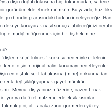
Oysa dişin doğal dokusuna hiç dokunmadan, sadece
bir görünüm elde etmek mümkün. Bu yazıda, hazırlıks
dolgu (bonding) arasındaki farkları inceleyeceğiz. Han
 dokuyu koruyarak nasıl sonuç alabileceğinizi berab
olup olmadığını öğrenmek için bir diş hekimine
 mü?
 "dişlerin küçültülmesi" korkusu nedeniyle ertelenir.
kendi dişinin orijinal halini korumayı hedefleyenler
 Dişin en dıştaki sert tabakasına (mine) dokunmadan,
e renk değişikliği yapmak gayet mümkün.
rsiniz. Mevcut diş yapınızın üzerine, bazen tırnak
tiriliyor ya da özel malzemelerle eksik kısımlar
m takmak gibi; alt tabaka zarar görmeden yüzey