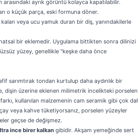
in arasındaki ayrık görüntü kolayca kapatılabilir.
n o küçük parça, eski formuna döner.
 kalan veya ucu yamuk duran bir diş, yanındakilerle
natsal bir eklemedir. Uygulama bittikten sonra dilinizi
ürüzsüz yüzey, genellikle "keşke daha önce
afif sarımtırak tondan kurtulup daha aydınlık bir
, dişin üzerine eklenen milimetrik incelikteki porselen
 farkı, kullanılan malzemenin cam seramik gibi çok da
a çay veya kahve tüketiyorsanız, porselen yüzeyler
neler geçse de değişmez.
ltra ince birer kalkan
gibidir. Akşam yemeğinde sert