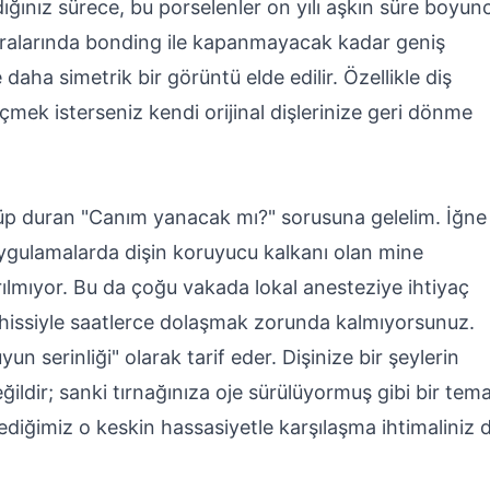
dığınız sürece, bu porselenler on yılı aşkın süre boyun
a aralarında bonding ile kapanmayacak kadar geniş
daha simetrik bir görüntü elde edilir. Özellikle diş
çmek isterseniz kendi orijinal dişlerinize geri dönme
p duran "Canım yanacak mı?" sorusuna gelelim. İğne
 uygulamalarda dişin koruyucu kalkanı olan mine
rılmıyor. Bu da çoğu vakada lokal anesteziye ihtiyaç
 hissiyle saatlerce dolaşmak zorunda kalmıyorsunuz.
un serinliği" olarak tarif eder. Dişinize bir şeylerin
değildir; sanki tırnağınıza oje sürülüyormuş gibi bir tem
 dediğimiz o keskin hassasiyetle karşılaşma ihtimaliniz 