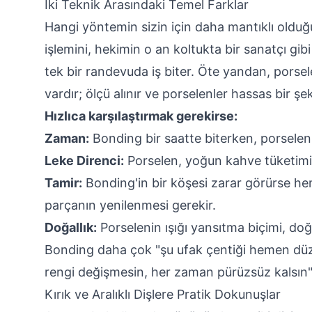
İki Teknik Arasındaki Temel Farklar
Hangi yöntemin sizin için daha mantıklı olduğu,
işlemini, hekimin o an koltukta bir sanatçı gibi
tek bir randevuda iş biter. Öte yandan, porse
vardır; ölçü alınır ve porselenler hassas bir şek
Hızlıca karşılaştırmak gerekirse:
Zaman:
Bonding bir saatte biterken, porselen 
Leke Direnci:
Porselen, yoğun kahve tüketimin
Tamir:
Bonding'in bir köşesi zarar görürse hemen
parçanın yenilenmesi gerekir.
Doğallık:
Porselenin ışığı yansıtma biçimi, doğ
Bonding daha çok "şu ufak çentiği hemen düze
rengi değişmesin, her zaman pürüzsüz kalsın" d
Kırık ve Aralıklı Dişlere Pratik Dokunuşlar