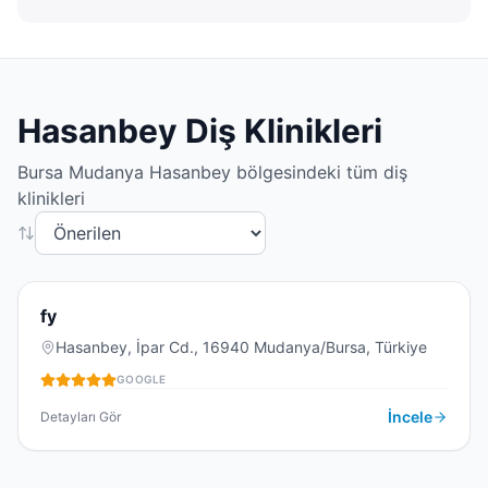
Hasanbey
Diş Klinikleri
Bursa
Mudanya
Hasanbey
bölgesindeki tüm diş
klinikleri
4.9
(
42
)
F
fy
Hasanbey, İpar Cd., 16940 Mudanya/Bursa, Türkiye
GOOGLE
DIŞ KLINIĞI
İncele
Detayları Gör