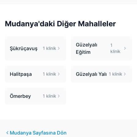
Mudanya
'daki Diğer Mahalleler
Güzelyalı
1
Şükrüçavuş
1
klinik
klinik
Eğitim
Halitpaşa
Güzelyalı Yalı
1
klinik
1
klinik
Ömerbey
1
klinik
Mudanya
Sayfasına Dön