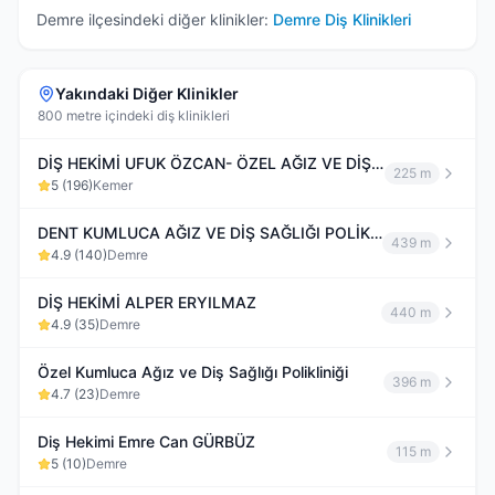
Demre
ilçesindeki diğer klinikler:
Demre
Diş Klinikleri
Yakındaki Diğer Klinikler
800 metre içindeki diş klinikleri
DİŞ HEKİMİ UFUK ÖZCAN- ÖZEL AĞIZ VE DİŞ SAĞLIĞI KLİNİĞİ
225 m
5
(
196
)
Kemer
DENT KUMLUCA AĞIZ VE DİŞ SAĞLIĞI POLİKLİNİĞİ
439 m
4.9
(
140
)
Demre
DİŞ HEKİMİ ALPER ERYILMAZ
440 m
4.9
(
35
)
Demre
Özel Kumluca Ağız ve Diş Sağlığı Polikliniği
396 m
4.7
(
23
)
Demre
Diş Hekimi Emre Can GÜRBÜZ
115 m
5
(
10
)
Demre