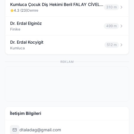
Kumluca Çocuk Diş Hekimi Beril FALAY CİVELEK
310 m
4.3
(
23
)
Demre
Dr. Erdal Elginöz
499 m
Finike
Dr. Erdal Kocyigit
512 m
Kumluca
REKLAM
İletişim Bilgileri
dtaladag@gmail.com