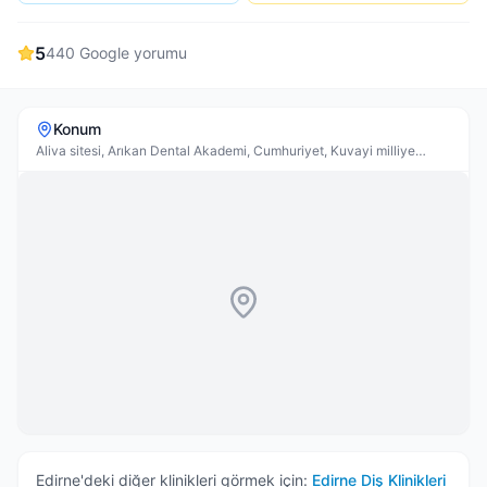
5
440
Google yorumu
Konum
Aliva sitesi, Arıkan Dental Akademi, Cumhuriyet, Kuvayi milliye
bulvarı no:35, Edirne Merkez
Edirne
'deki diğer klinikleri görmek için:
Edirne
Diş Klinikleri