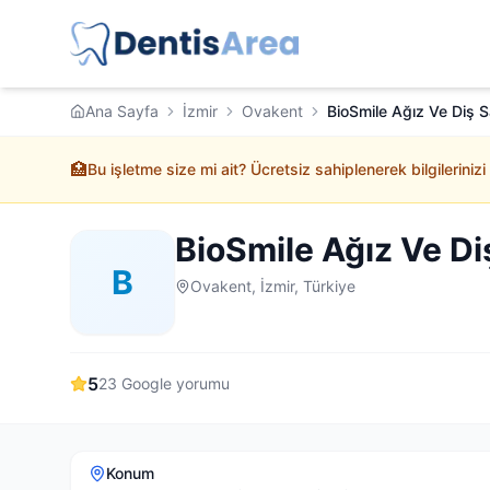
Ana Sayfa
İzmir
Ovakent
BioSmile Ağız Ve Diş Sağ
🏥
Bu işletme size mi ait? Ücretsiz sahiplenerek bilgilerinizi
BioSmile Ağız Ve Diş
B
Ovakent, İzmir, Türkiye
5
23
Google yorumu
Konum