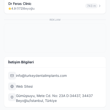
Dr Feras Clinic
743 m
4.9
(
172
)
Beyoğlu
REKLAM
İletişim Bilgileri
info@turkeydentalimplants.com
Web Sitesi
Gümüşsuyu, Mete Cd. No: 23A D:34437, 34437
Beyoğlu/İstanbul, Türkiye