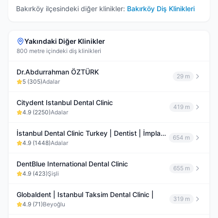
Bakırköy
ilçesindeki diğer klinikler:
Bakırköy
Diş Klinikleri
Yakındaki Diğer Klinikler
800 metre içindeki diş klinikleri
Dr.Abdurrahman ÖZTÜRK
29 m
5
(
305
)
Adalar
Citydent Istanbul Dental Clinic
419 m
4.9
(
2250
)
Adalar
İstanbul Dental Clinic Turkey | Dentist | İmplant | Crowns | Veneers
654 m
4.9
(
1448
)
Adalar
DentBlue International Dental Clinic
655 m
4.9
(
423
)
Şişli
Globaldent | Istanbul Taksim Dental Clinic |
319 m
4.9
(
71
)
Beyoğlu