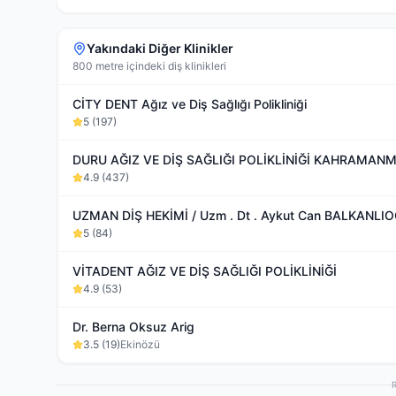
Yakındaki Diğer Klinikler
800 metre içindeki diş klinikleri
CİTY DENT Ağız ve Diş Sağlığı Polikliniği
5
(
197
)
DURU AĞIZ VE DİŞ SAĞLIĞI POLİKLİNİĞİ KAHRAMAN
4.9
(
437
)
5
(
84
)
VİTADENT AĞIZ VE DİŞ SAĞLIĞI POLİKLİNİĞİ
4.9
(
53
)
Dr. Berna Oksuz Arig
3.5
(
19
)
Ekinözü