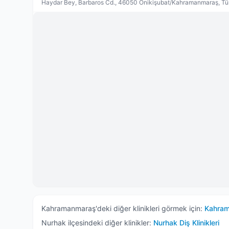
Haydar Bey, Barbaros Cd., 46050 Onikişubat/Kahramanmaraş, Tü
Kahramanmaraş
'deki diğer klinikleri görmek için:
Kahra
Nurhak
ilçesindeki diğer klinikler:
Nurhak
Diş Klinikleri