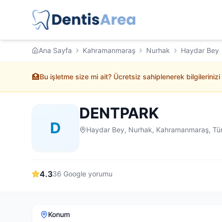
Ana Sayfa
Kahramanmaraş
Nurhak
Haydar Bey
🏥
Bu işletme size mi ait? Ücretsiz sahiplenerek bilgilerinizi
DENTPARK
D
Haydar Bey, Nurhak, Kahramanmaraş, Tü
4.3
36
Google yorumu
Konum