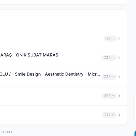
57 m
MARAŞ - ONİKİŞUBAT MARAŞ
735 m
UZMAN DİŞ HEKİMİ / Uzm . Dt . Aykut Can BALKANLIOĞLU / - Smile Design - Aesthetic Dentistry - Microscopic Dentisty - Implant
735 m
389 m
712 m
REKLAM