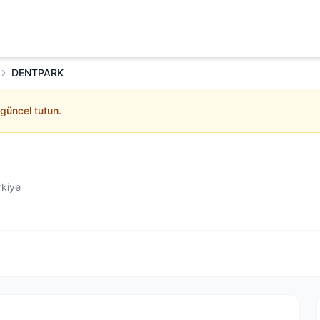
DENTPARK
 güncel tutun.
rkiye