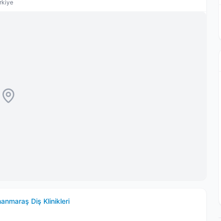
rkiye
manmaraş
Diş Klinikleri