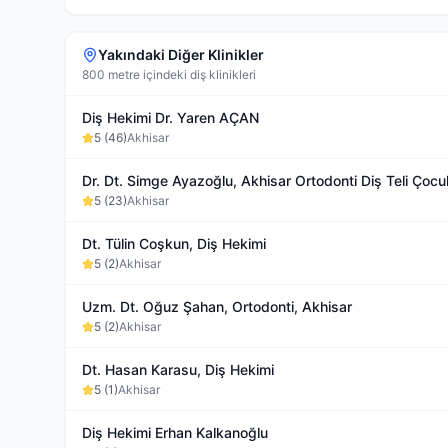
Yakındaki Diğer Klinikler
800 metre içindeki diş klinikleri
Diş Hekimi Dr. Yaren AÇAN
5
(
46
)
Akhisar
Dr. Dt. Simge Ayazoğlu, Akhisar Ortodonti Diş Teli Çoc
5
(
23
)
Akhisar
Dt. Tülin Coşkun, Diş Hekimi
5
(
2
)
Akhisar
Uzm. Dt. Oğuz Şahan, Ortodonti, Akhisar
5
(
2
)
Akhisar
Dt. Hasan Karasu, Diş Hekimi
5
(
1
)
Akhisar
Diş Hekimi Erhan Kalkanoğlu