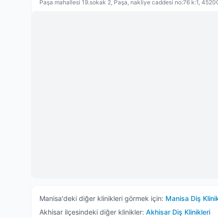
Paşa mahallesi 19.sokak 2, Paşa, nakliye caddesi no:76 k:1, 4520
Manisa
'deki diğer klinikleri görmek için:
Manisa
Diş Klinik
Akhisar
ilçesindeki diğer klinikler:
Akhisar
Diş Klinikleri