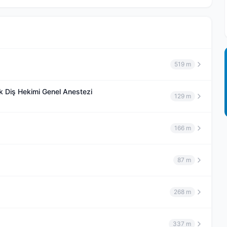
519 m
uk Diş Hekimi Genel Anestezi
129 m
166 m
87 m
268 m
337 m