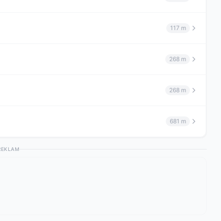
117 m
268 m
268 m
681 m
REKLAM