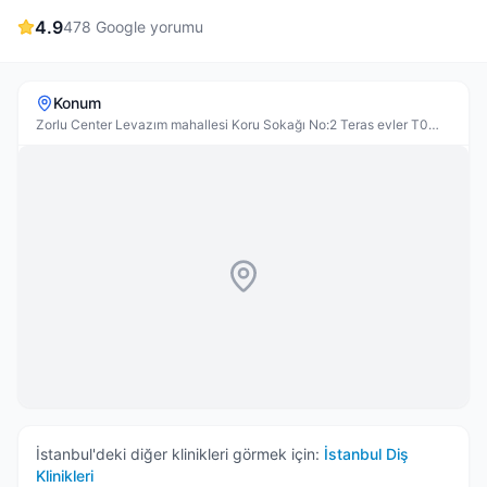
4.9
478
Google yorumu
Konum
Zorlu Center Levazım mahallesi Koru Sokağı No:2 Teras evler T0
Katı Daire:007, Levazım, 34340 Beşiktaş/İstanbul, Türkiye
İstanbul
'deki diğer klinikleri görmek için:
İstanbul
Diş
Klinikleri