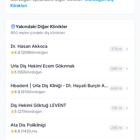
Klinikleri
Yakındaki Diğer Klinikler
800 metre içindeki diş klinikleri
Dr. Hasan Akkoca
276 m
4.9
(
209
)
Mordoğan
Urla Diş Hekimi Ecem Gökırmak
380 m
5
(
55
)
Mordoğan
Hbadent | Urla Diş Kliniği - Dt. Hayati Burçin Akbaş
446 m
4.9
(
51
)
Mordoğan
Diş Hekimi Göktuğ LEVENT
161 m
5
(
27
)
Mordoğan
Ata Dis Poliklinigi
290 m
4.6
(
142
)
Urla