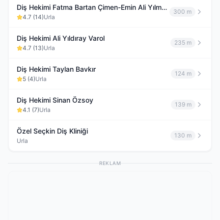
Diş Hekimi Fatma Bartan Çimen-Emin Ali Yılmaz-I.Erdal Özdemir
300 m
4.7
(
14
)
Urla
Diş Hekimi Ali Yıldıray Varol
235 m
4.7
(
13
)
Urla
Diş Hekimi Taylan Bavkır
124 m
5
(
4
)
Urla
Diş Hekimi Sinan Özsoy
139 m
4.1
(
7
)
Urla
Özel Seçkin Diş Kliniği
130 m
Urla
REKLAM