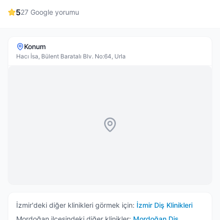
5
27
Google yorumu
Konum
Hacı İsa, Bülent Baratalı Blv. No:64, Urla
İzmir
'deki diğer klinikleri görmek için:
İzmir
Diş Klinikleri
Mordoğan
ilçesindeki diğer klinikler:
Mordoğan
Diş