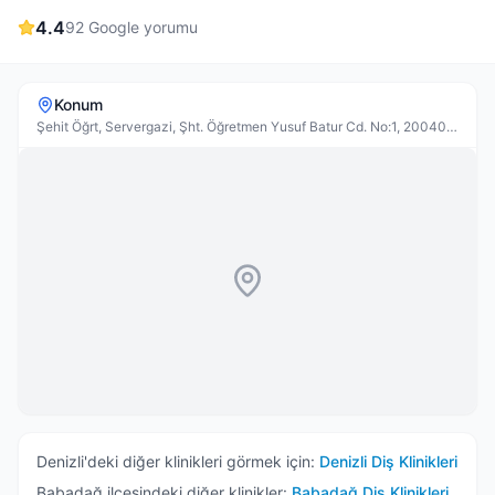
4.4
92
Google yorumu
Konum
Şehit Öğrt, Servergazi, Şht. Öğretmen Yusuf Batur Cd. No:1, 20040
Denizli Merkez/Denizli, Türkiye
Denizli
'deki diğer klinikleri görmek için:
Denizli
Diş Klinikleri
Babadağ
ilçesindeki diğer klinikler:
Babadağ
Diş Klinikleri