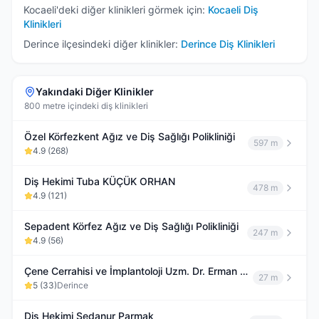
Kocaeli
'deki diğer klinikleri görmek için:
Kocaeli
Diş
Klinikleri
Derince
ilçesindeki diğer klinikler:
Derince
Diş Klinikleri
Yakındaki Diğer Klinikler
800 metre içindeki diş klinikleri
Özel Körfezkent Ağız ve Diş Sağlığı Polikliniği
597 m
4.9
(
268
)
Diş Hekimi Tuba KÜÇÜK ORHAN
478 m
4.9
(
121
)
Sepadent Körfez Ağız ve Diş Sağlığı Polikliniği
247 m
4.9
(
56
)
Çene Cerrahisi ve İmplantoloji Uzm. Dr. Erman Şenel Modern Diş Polikliniği
27 m
5
(
33
)
Derince
Diş Hekimi Sedanur Parmak