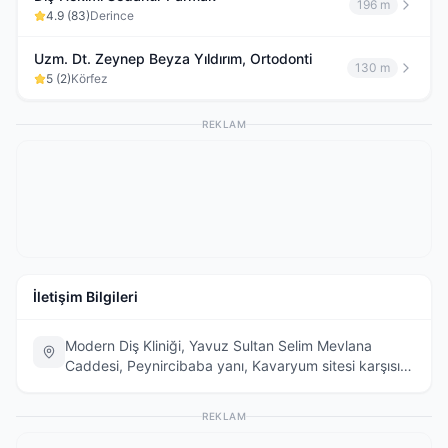
196 m
4.9
(
83
)
Derince
Uzm. Dt. Zeynep Beyza Yıldırım, Ortodonti
130 m
5
(
2
)
Körfez
REKLAM
İletişim Bilgileri
Modern Diş Kliniği, Yavuz Sultan Selim Mevlana
Caddesi, Peynircibaba yanı, Kavaryum sitesi karşısı
No:246, 41780 Körfez/Kocaeli, Türkiye
REKLAM