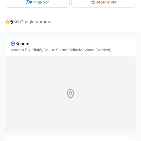
Kliniğe Sor
Değerlendir
5
56
Google yorumu
Konum
Modern Diş Kliniği, Yavuz Sultan Selim Mevlana Caddesi,
Peynircibaba yanı, Kavaryum sitesi karşısı No:246, 41780
Körfez/Kocaeli, Türkiye