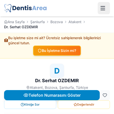
Ana Sayfa
Şanlıurfa
Bozova
Atakent
Dr. Serhat OZDEMIR
Bu işletme size mi ait? Ücretsiz sahiplenerek bilgilerinizi
🏥
güncel tutun.
Bu İşletme Sizin mi?
D
Dr. Serhat OZDEMIR
Atakent, Bozova, Şanlıurfa, Türkiye
Telefon Numarasını Göster
Kliniğe Sor
Değerlendir