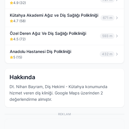
4.9
(
32
)
Kütahya Akademi Ağız ve Diş Sağlığı Polikliniği
671 m
4.7
(
58
)
Özel Deren Ağız Ve Diş Sağlığı Polikliniği
593 m
4.5
(
72
)
Anadolu Hastanesi Diş Polikliniği
432 m
5
(
15
)
Hakkında
Dt. Nihan Bayram, Diş Hekimi - Kütahya konumunda
hizmet veren diş kliniği. Google Maps üzerinden 2
değerlendirme almıştır.
REKLAM