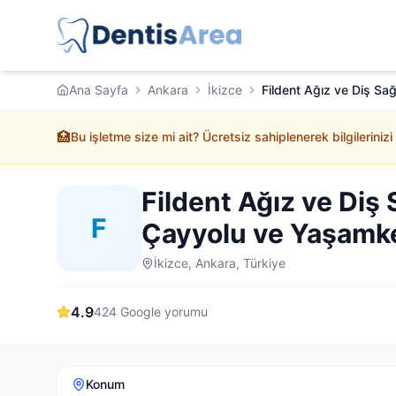
Ana Sayfa
Ankara
İkizce
Fildent Ağız ve Diş Sağ
🏥
Bu işletme size mi ait? Ücretsiz sahiplenerek bilgilerinizi
Fildent Ağız ve Diş 
F
Çayyolu ve Yaşamke
İkizce, Ankara, Türkiye
4.9
424
Google yorumu
Konum