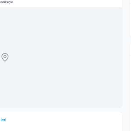
 Çankaya
leri