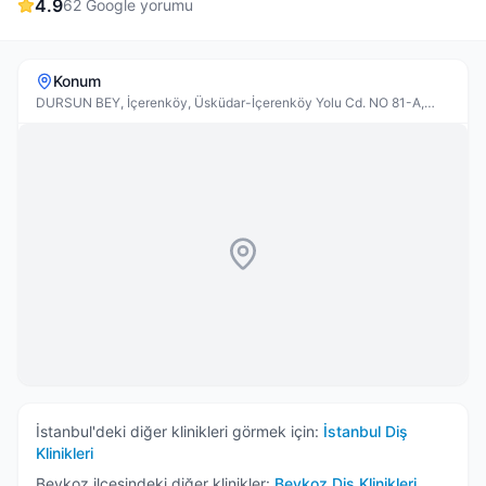
4.9
62
Google yorumu
Konum
DURSUN BEY, İçerenköy, Üsküdar-İçerenköy Yolu Cd. NO 81-A,
Ataşehir
İstanbul
'deki diğer klinikleri görmek için:
İstanbul
Diş
Klinikleri
Beykoz
ilçesindeki diğer klinikler:
Beykoz
Diş Klinikleri