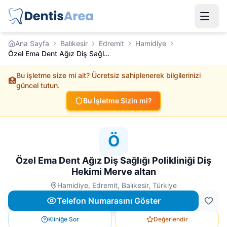
Ana Sayfa
Balıkesir
Edremit
Hamidiye
Özel Ema Dent Ağız Diş Sağlığı Polikliniği Diş Hekimi Merve altan
Bu işletme size mi ait? Ücretsiz sahiplenerek bilgilerinizi
🏥
güncel tutun.
Bu İşletme Sizin mi?
Ö
Özel Ema Dent Ağız Diş Sağlığı Polikliniği Diş
Hekimi Merve altan
Hamidiye, Edremit, Balıkesir, Türkiye
Telefon Numarasını Göster
Kliniğe Sor
Değerlendir