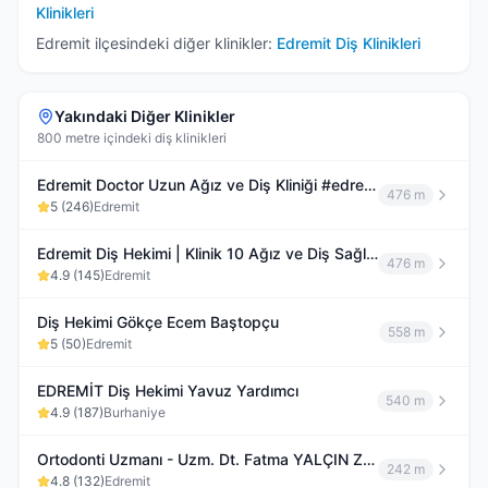
Klinikleri
Edremit
ilçesindeki diğer klinikler:
Edremit
Diş Klinikleri
Yakındaki Diğer Klinikler
800 metre içindeki diş klinikleri
Edremit Doctor Uzun Ağız ve Diş Kliniği #edremitdişkliniği #edremitdişhekimi
476 m
5
(
246
)
Edremit
Edremit Diş Hekimi | Klinik 10 Ağız ve Diş Sağlığı Polikliniği | Diş Doktoru | Diş Kliniği
476 m
4.9
(
145
)
Edremit
Diş Hekimi Gökçe Ecem Baştopçu
558 m
5
(
50
)
Edremit
EDREMİT Diş Hekimi Yavuz Yardımcı
540 m
4.9
(
187
)
Burhaniye
Ortodonti Uzmanı - Uzm. Dt. Fatma YALÇIN ZORLU - Ortodontist - Edremit
242 m
4.8
(
132
)
Edremit