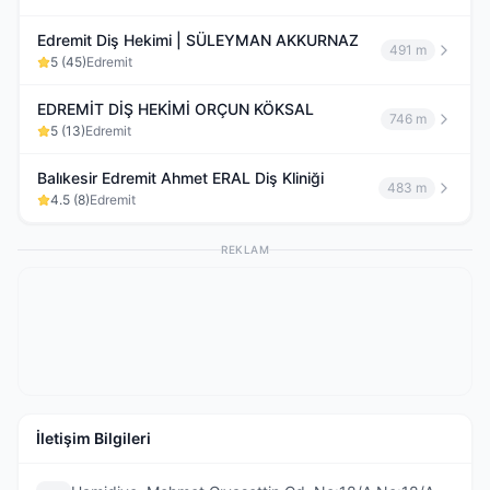
Edremit Diş Hekimi | SÜLEYMAN AKKURNAZ
491 m
5
(
45
)
Edremit
EDREMİT DİŞ HEKİMİ ORÇUN KÖKSAL
746 m
5
(
13
)
Edremit
Balıkesir Edremit Ahmet ERAL Diş Kliniği
483 m
4.5
(
8
)
Edremit
REKLAM
İletişim Bilgileri