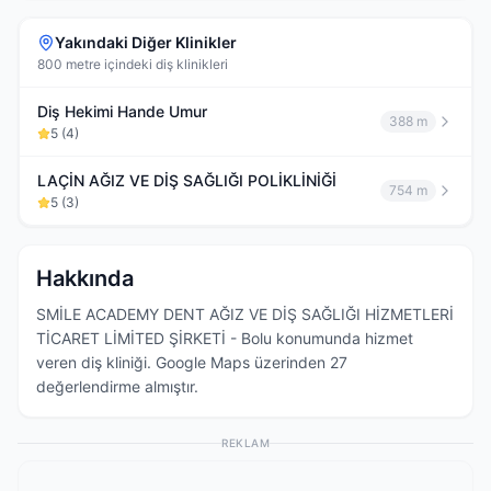
Yakındaki Diğer Klinikler
800 metre içindeki diş klinikleri
Diş Hekimi Hande Umur
388 m
5
(
4
)
LAÇİN AĞIZ VE DİŞ SAĞLIĞI POLİKLİNİĞİ
754 m
5
(
3
)
Hakkında
SMİLE ACADEMY DENT AĞIZ VE DİŞ SAĞLIĞI HİZMETLERİ
TİCARET LİMİTED ŞİRKETİ - Bolu konumunda hizmet
veren diş kliniği. Google Maps üzerinden 27
değerlendirme almıştır.
REKLAM