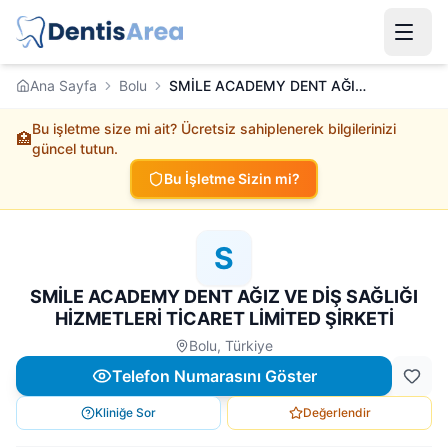
Ana Sayfa
Bolu
SMİLE ACADEMY DENT AĞIZ VE DİŞ SAĞLIĞI HİZMETLERİ TİCARET LİMİTED ŞİRKETİ
Bu işletme size mi ait? Ücretsiz sahiplenerek bilgilerinizi
🏥
güncel tutun.
Bu İşletme Sizin mi?
S
SMİLE ACADEMY DENT AĞIZ VE DİŞ SAĞLIĞI
HİZMETLERİ TİCARET LİMİTED ŞİRKETİ
Bolu, Türkiye
Telefon Numarasını Göster
Kliniğe Sor
Değerlendir