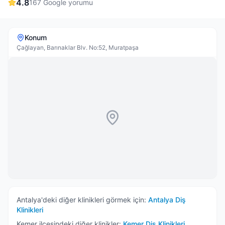
4.8
167
Google yorumu
Konum
Çağlayan, Barınaklar Blv. No:52, Muratpaşa
Antalya
'deki diğer klinikleri görmek için:
Antalya
Diş
Klinikleri
Kemer
ilçesindeki diğer klinikler:
Kemer
Diş Klinikleri