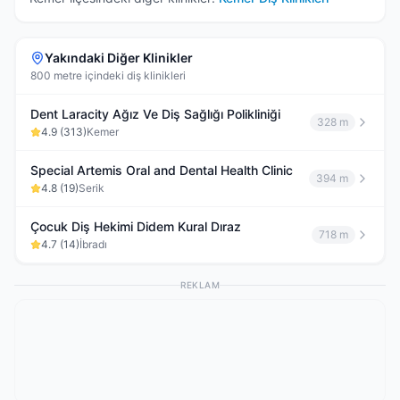
Yakındaki Diğer Klinikler
800 metre içindeki diş klinikleri
Dent Laracity Ağız Ve Diş Sağlığı Polikliniği
328 m
4.9
(
313
)
Kemer
Special Artemis Oral and Dental Health Clinic
394 m
4.8
(
19
)
Serik
Çocuk Diş Hekimi Didem Kural Dıraz
718 m
4.7
(
14
)
İbradı
REKLAM