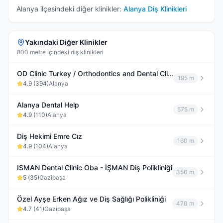
Alanya
ilçesindeki diğer klinikler:
Alanya
Diş Klinikleri
Yakındaki Diğer Klinikler
800 metre içindeki diş klinikleri
OD Clinic Turkey / Orthodontics and Dental Clinic Alanya
195 m
4.9
(
394
)
Alanya
Alanya Dental Help
575 m
4.9
(
110
)
Alanya
Diş Hekimi Emre Cız
160 m
4.9
(
104
)
Alanya
ISMAN Dental Clinic Oba - İŞMAN Diş Polikliniği
350 m
5
(
35
)
Gazipaşa
Özel Ayşe Erken Ağız ve Diş Sağlığı Polikliniği
470 m
4.7
(
41
)
Gazipaşa