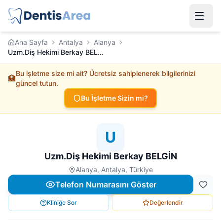
Ana Sayfa
Antalya
Alanya
Uzm.Diş Hekimi Berkay BELGİN
Bu işletme size mi ait? Ücretsiz sahiplenerek bilgilerinizi
🏥
güncel tutun.
Bu İşletme Sizin mi?
U
Uzm.Diş Hekimi Berkay BELGİN
Alanya, Antalya, Türkiye
Telefon Numarasını Göster
Kliniğe Sor
Değerlendir