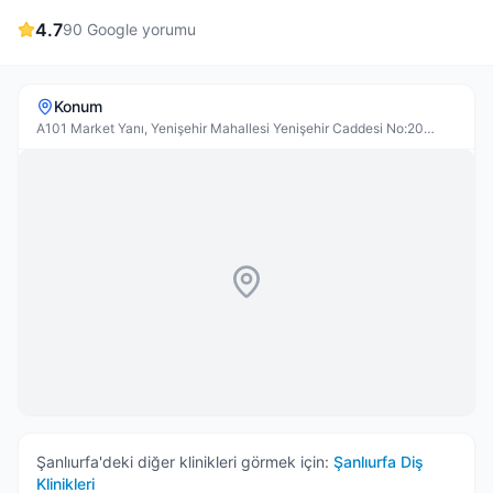
4.7
90
Google yorumu
Konum
A101 Market Yanı, Yenişehir Mahallesi Yenişehir Caddesi No:20
Uçaksavar Kavşağı Yukarısı, Haliliye
Şanlıurfa
'deki diğer klinikleri görmek için:
Şanlıurfa
Diş
Klinikleri