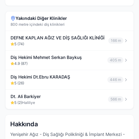
Yakındaki Diğer Klinikler
800 metre içindeki diş klinikleri
DEFNE KAPLAN AĞIZ VE DİŞ SAĞLIĞI KLİNİĞİ
166 m
5
(
74
)
Diş Hekimi Mehmet Serkan Baykuş
405 m
4.9
(
87
)
Diş Hekimi Dt.Ebru KARADAŞ
446 m
5
(
26
)
Dt. Ali Barkiyer
566 m
5
(
2
)
Haliliye
Hakkında
Yenişehir Ağız - Diş Sağlığı Polikliniği & İmplant Merkezi -