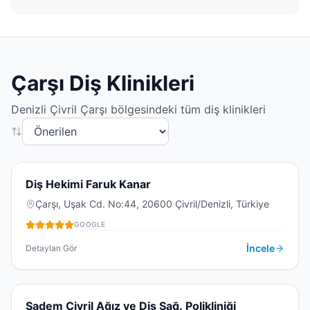
Çarşı
Diş Klinikleri
Denizli
Çivril
Çarşı
bölgesindeki tüm diş klinikleri
4.8
(
35
)
D
Diş Hekimi Faruk Kanar
Çarşı, Uşak Cd. No:44, 20600 Çivril/Denizli, Türkiye
GOOGLE
DIŞ KLINIĞI
İncele
Detayları Gör
4.0
(
61
)
Sadem Çivril Ağız ve Diş Sağ. Polikliniği