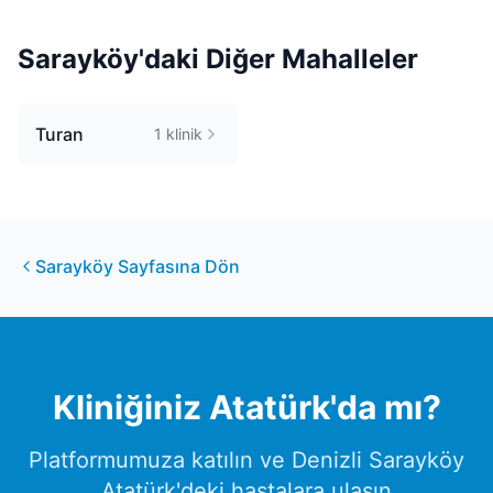
Sarayköy
'daki Diğer Mahalleler
Turan
1
klinik
Sarayköy
Sayfasına Dön
Kliniğiniz
Atatürk
'da mı?
Platformumuza katılın ve
Denizli
Sarayköy
Atatürk
'deki hastalara ulaşın