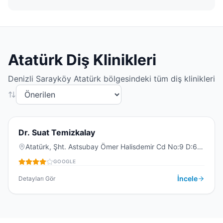
Atatürk
Diş Klinikleri
Denizli
Sarayköy
Atatürk
bölgesindeki tüm diş klinikleri
3.7
(
3
)
D
Dr. Suat Temizkalay
Atatürk, Şht. Astsubay Ömer Halisdemir Cd No:9 D:6,
20300 Sarayköy/Denizli, Türkiye
GOOGLE
DIŞ KLINIĞI
İncele
Detayları Gör