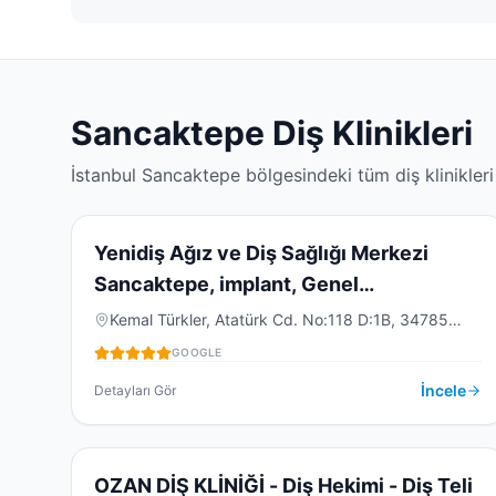
Sancaktepe
Diş Klinikleri
İstanbul
Sancaktepe
bölgesindeki tüm diş klinikleri
4.8
(
296
)
Y
Yenidiş Ağız ve Diş Sağlığı Merkezi
Sancaktepe, implant, Genel
Anestezi,Diş Kaplama ,
DIŞ KLINIĞI
Kemal Türkler, Atatürk Cd. No:118 D:1B, 34785
Sancaktepe/İstanbul, Türkiye
GOOGLE
İncele
Detayları Gör
4.8
(
41
)
O
OZAN DİŞ KLİNİĞİ - Diş Hekimi - Diş Teli