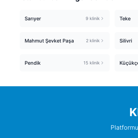
Sarıyer
Teke
9
klinik
Mahmut Şevket Paşa
Silivri
2
klinik
Pendik
Küçükç
15
klinik
K
Platform