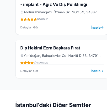
- implant - Ağız Ve Diş Polikliniği
DIŞ KLINIĞI
Abdurrahmangazi, Özmen Sk. NO:15/1, 34887
Sancaktepe/İstanbul, Türkiye
GOOGLE
İncele
Detayları Gör
4.2
(
141
)
D
Dış Hekimi Ezra Başkara Fırat
Yenidoğan, Bahçelievler Cd. No:46 D:53, 34791
Sancaktepe/İstanbul, Türkiye
DIŞ KLINIĞI
GOOGLE
İncele
Detayları Gör
İstanbul
'daki Diğer Semtler