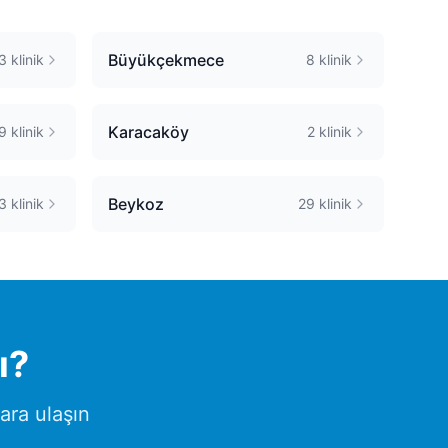
Büyükçekmece
3
klinik
8
klinik
Karacaköy
9
klinik
2
klinik
Beykoz
3
klinik
29
klinik
ı?
lara ulaşın