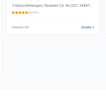
Abdurrahmangazi, Ebubekir Cd. No:22/1, 34887
Sancaktepe/İstanbul, Türkiye
DIŞ KLINIĞI
GOOGLE
İncele
Detayları Gör