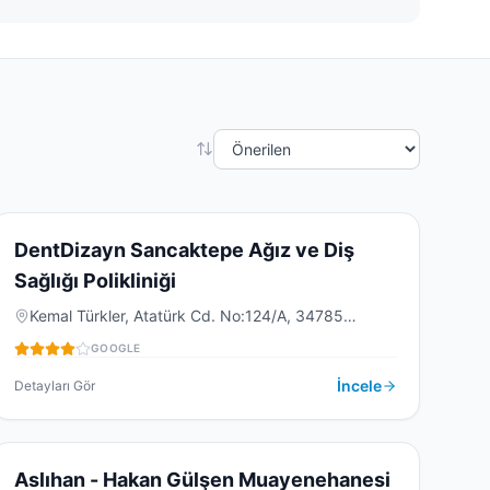
4.4
(
152
)
D
DentDizayn Sancaktepe Ağız ve Diş
Sağlığı Polikliniği
DIŞ KLINIĞI
Kemal Türkler, Atatürk Cd. No:124/A, 34785
Sancaktepe/İstanbul, Türkiye
GOOGLE
İncele
Detayları Gör
4.4
(
62
)
A
Aslıhan - Hakan Gülşen Muayenehanesi