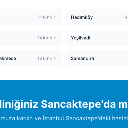
Hadımköy
11
klinik
4
Yeşilvadi
24
klinik
ekmece
Samandıra
13
klinik
liniğiniz
Sancaktepe
'da m
umuza katılın ve
İstanbul
Sancaktepe
'deki hasta