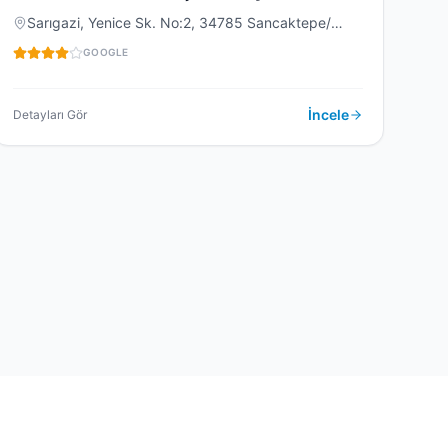
Sarıgazi, Yenice Sk. No:2, 34785 Sancaktepe/
İstanbul, Türkiye
DIŞ KLINIĞI
GOOGLE
İncele
Detayları Gör