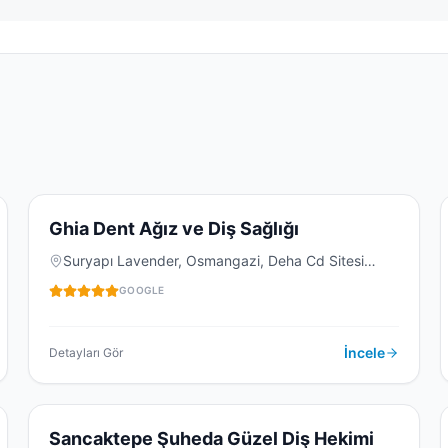
4.9
(
30
)
G
Ghia Dent Ağız ve Diş Sağlığı
Suryapı Lavender, Osmangazi, Deha Cd Sitesi
No:47, 34000 Sancaktepe/İstanbul, Türkiye
DIŞ KLINIĞI
GOOGLE
İncele
Detayları Gör
4.7
(
28
)
S
Sancaktepe Şuheda Güzel Diş Hekimi