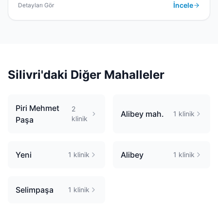
İncele
Detayları Gör
Silivri
'daki Diğer Mahalleler
Piri Mehmet
2
Alibey mah.
1
klinik
klinik
Paşa
Yeni
Alibey
1
klinik
1
klinik
Selimpaşa
1
klinik