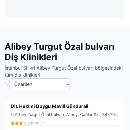
Alibey Turgut Özal bulvarı
Diş Klinikleri
İstanbul
Silivri
Alibey Turgut Özal bulvarı
bölgesindeki
tüm diş klinikleri
3.3
(
14
)
D
Diş Hekimi Duygu Mavili Gündurali
Alibey Turgut Özal bulvarı, Alibey, Çağlar Sk., 34570
Silivri/İstanbul, Türkiye
GOOGLE
DIŞ KLINIĞI