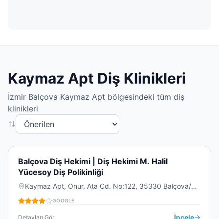
Kaymaz Apt
Diş Klinikleri
İzmir
Balçova
Kaymaz Apt
bölgesindeki tüm diş
klinikleri
4.2
(
88
)
B
Balçova Diş Hekimi | Diş Hekimi M. Halil
Yücesoy Diş Polikinliği
Kaymaz Apt, Onur, Ata Cd. No:122, 35330 Balçova/
DIŞ KLINIĞI
İzmir, Türkiye
GOOGLE
İncele
Detayları Gör