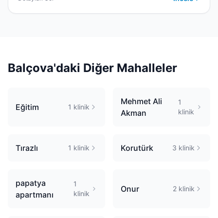
Balçova
'daki Diğer Mahalleler
Mehmet Ali
1
Eğitim
1
klinik
klinik
Akman
Tırazlı
Korutürk
1
klinik
3
klinik
papatya
1
Onur
2
klinik
klinik
apartmanı