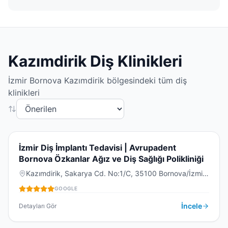
Kazımdirik
Diş Klinikleri
İzmir
Bornova
Kazımdirik
bölgesindeki tüm diş
klinikleri
4.8
(
352
)
İ
İzmir Diş İmplantı Tedavisi | Avrupadent
Bornova Özkanlar Ağız ve Diş Sağlığı Polikliniği
Kazımdirik, Sakarya Cd. No:1/C, 35100 Bornova/İzmir,
DIŞ KLINIĞI
Türkiye
GOOGLE
İncele
Detayları Gör