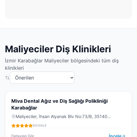
Maliyeciler
Diş Klinikleri
İzmir
Karabağlar
Maliyeciler
bölgesindeki tüm diş
klinikleri
5.0
(
16
)
M
Miva Dental Ağız ve Diş Sağlığı Polikliniği
Karabağlar
Maliyeciler, İhsan Alyanak Blv No:73/B, 35140
DIŞ KLINIĞI
Karabağlar/İzmir, Türkiye
GOOGLE
İncele
Detayları Gör