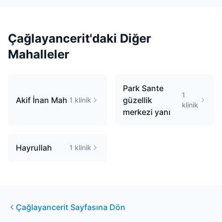
Çağlayancerit
'daki Diğer
Mahalleler
Park Sante
1
Akif İnan Mah
güzellik
1
klinik
klinik
merkezi yanı
Hayrullah
1
klinik
Çağlayancerit
Sayfasına Dön