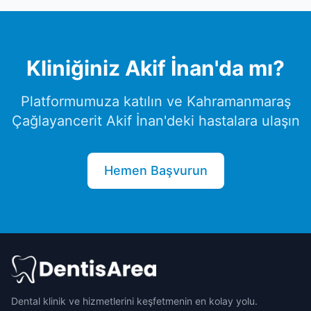
Kliniğiniz
Akif İnan
'da mı?
Platformumuza katılın ve
Kahramanmaraş
Çağlayancerit
Akif İnan
'deki hastalara ulaşın
Hemen Başvurun
Dental klinik ve hizmetlerini keşfetmenin en kolay yolu.