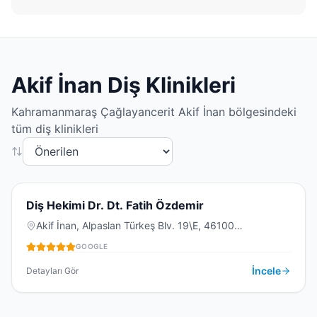
Akif İnan
Diş Klinikleri
Kahramanmaraş
Çağlayancerit
Akif İnan
bölgesindeki
tüm diş klinikleri
5.0
(
3
)
D
Diş Hekimi Dr. Dt. Fatih Özdemir
Akif İnan, Alpaslan Türkeş Blv. 19\E, 46100
Onikişubat/Kahramanmaraş, Türkiye
GOOGLE
DIŞ KLINIĞI
İncele
Detayları Gör