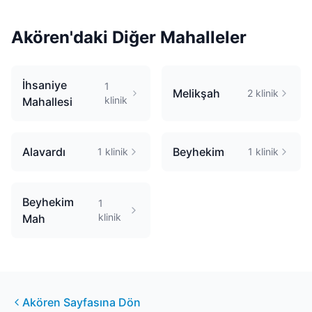
Akören
'daki Diğer Mahalleler
İhsaniye
1
Melikşah
2
klinik
klinik
Mahallesi
Alavardı
Beyhekim
1
klinik
1
klinik
Beyhekim
1
klinik
Mah
Akören
Sayfasına Dön