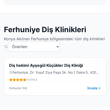
Ferhuniye
Diş Klinikleri
Konya
Akören
Ferhuniye
bölgesindeki tüm diş klinikleri
4.8
(
47
)
D
Diş hekimi Ayşegül Küçükler Diş Kliniği
Ferhuniye, Dr. Yusuf Ziya Paşa Sk. No:1 Daire:5, 42060
Selçuklu/Konya, Türkiye
GOOGLE
DIŞ KLINIĞI
İncele
Detayları Gör