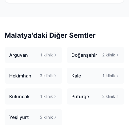
Malatya
'daki Diğer Semtler
Arguvan
Doğanşehir
1
klinik
2
klinik
Hekimhan
Kale
3
klinik
1
klinik
Kuluncak
Pütürge
1
klinik
2
klinik
Yeşilyurt
5
klinik