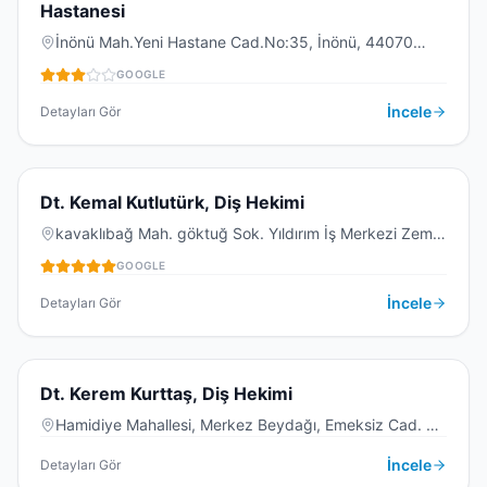
Hastanesi
İnönü Mah.Yeni Hastane Cad.No:35, İnönü, 44070
DIŞ KLINIĞI
Yeşilyurt/Malatya, Türkiye
GOOGLE
İncele
Detayları Gör
5.0
(
1
)
D
Dt. Kemal Kutlutürk, Diş Hekimi
kavaklıbağ Mah. göktuğ Sok. Yıldırım İş Merkezi Zemin
Kat No:11, Kavaklıbağ, 44100 Battalgazi/Malatya,
GOOGLE
DIŞ KLINIĞI
Türkiye
İncele
Detayları Gör
D
Dt. Kerem Kurttaş, Diş Hekimi
Hamidiye Mahallesi, Merkez Beydağı, Emeksiz Cad. No
:75, 44200 Battalgazi/Malatya, Türkiye
DIŞ KLINIĞI
İncele
Detayları Gör