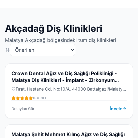
Akçadağ
Diş Klinikleri
Malatya
Akçadağ
bölgesindeki tüm diş klinikleri
4.7
(
104
)
C
Crown Dental Ağız ve Diş Sağlığı Polikliniği -
Malatya Diş Klinikleri - İmplant - Zirkonyum
Kaplama - Lamine Diş
Fırat, Hastane Cd. No:10/A, 44000 Battalgazi/Malatya,
DIŞ KLINIĞI
Türkiye
GOOGLE
İncele
Detayları Gör
3.1
(
194
)
M
Malatya Şehit Mehmet Kılınç Ağız ve Diş Sağlığı