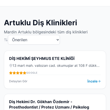
Artuklu
Diş Klinikleri
Mardin
Artuklu
bölgesindeki tüm diş klinikleri
5.0
(
3
)
D
DİŞ HEKİMİ ŞEYHMUS ETE KLİNİĞİ
13 mart mah. valiozan cad. okumuşlar at 108 F dükkan
no55, 13 Mart, 47100 Artuklu/Mardin, Türkiye
GOOGLE
DIŞ KLINIĞI
İncele
Detayları Gör
5.0
(
1
)
D
Diş Hekimi Dr. Gökhan Özdemir -
Prosthodontist / Protez Uzmanı / Psikolog