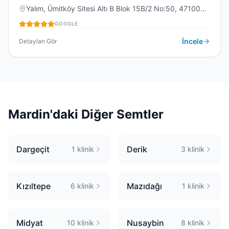
Yalım, Ümitköy Sitesi Altı B Blok 15B/2 No:50, 47100
DIŞ KLINIĞI
Artuklu/Mardin, Türkiye
GOOGLE
İncele
Detayları Gör
Mardin
'daki Diğer Semtler
Dargeçit
Derik
1
klinik
3
klinik
Kızıltepe
Mazıdağı
6
klinik
1
klinik
Midyat
Nusaybin
10
klinik
8
klinik