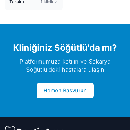
Taraklı
1
klinik
Kliniğiniz
Söğütlü
'da mı?
Platformumuza katılın ve
Sakarya
Söğütlü
'deki hastalara ulaşın
Hemen Başvurun