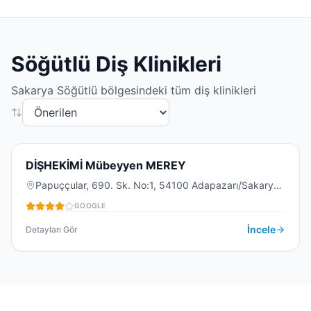
Söğütlü
Diş Klinikleri
Sakarya
Söğütlü
bölgesindeki tüm diş klinikleri
4.3
(
11
)
D
DİŞHEKİMİ Mübeyyen MEREY
Papuççular, 690. Sk. No:1, 54100 Adapazarı/Sakarya,
Türkiye
GOOGLE
DIŞ KLINIĞI
İncele
Detayları Gör