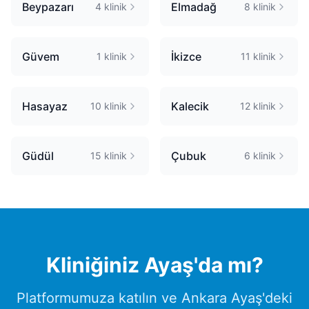
Beypazarı
Elmadağ
4
klinik
8
klinik
Güvem
İkizce
1
klinik
11
klinik
Hasayaz
Kalecik
10
klinik
12
klinik
Güdül
Çubuk
15
klinik
6
klinik
Kliniğiniz
Ayaş
'da mı?
Platformumuza katılın ve
Ankara
Ayaş
'deki