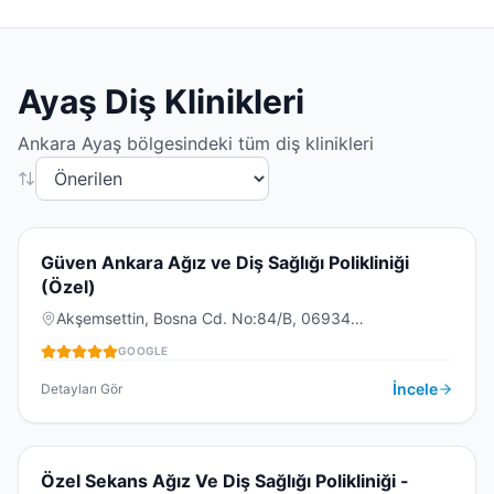
Ayaş
Diş Klinikleri
Ankara
Ayaş
bölgesindeki tüm diş klinikleri
4.7
(
53
)
G
Güven Ankara Ağız ve Diş Sağlığı Polikliniği
(Özel)
Akşemsettin, Bosna Cd. No:84/B, 06934
DIŞ KLINIĞI
Sincan/Ankara, Türkiye
GOOGLE
İncele
Detayları Gör
4.7
(
69
)
Ö
Özel Sekans Ağız Ve Diş Sağlığı Polikliniği -