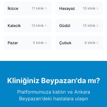
İkizce
Hasayaz
11
klinik
10
klinik
Kalecik
Güdül
12
klinik
15
klinik
Pazar
Çubuk
5
klinik
6
klinik
Kliniğiniz
Beypazarı
'da mı?
Platformumuza katılın ve
Ankara
Beypazarı
'deki hastalara ulaşın