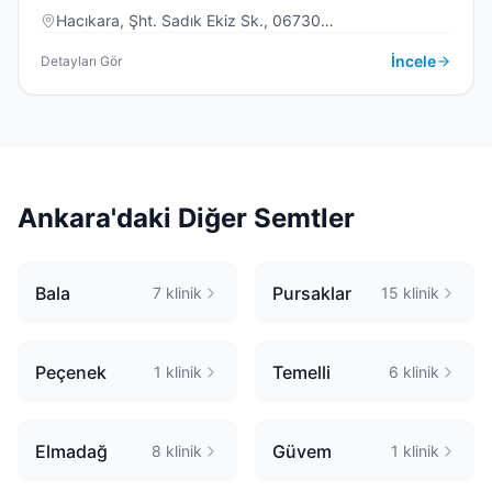
Hacıkara, Şht. Sadık Ekiz Sk., 06730
Beypazarı/Ankara, Türkiye
DIŞ KLINIĞI
İncele
Detayları Gör
Ankara
'daki Diğer Semtler
Bala
Pursaklar
7
klinik
15
klinik
Peçenek
Temelli
1
klinik
6
klinik
Elmadağ
Güvem
8
klinik
1
klinik