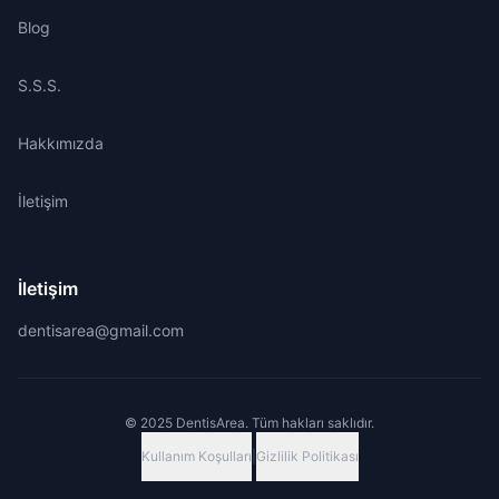
Blog
S.S.S.
Hakkımızda
İletişim
İletişim
dentisarea@gmail.com
© 2025 DentisArea. Tüm hakları saklıdır.
Kullanım Koşulları
|
Gizlilik Politikası