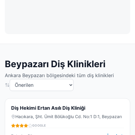
Beypazarı
Diş Klinikleri
Ankara
Beypazarı
bölgesindeki tüm diş klinikleri
4.3
(
27
)
D
Diş Hekimi Ertan Asılı Diş Kliniği
Kapalı
Hacıkara, Şht. Ümit Bölükoğlu Cd. No:1 D:1, Beypazarı
GOOGLE
DIŞ KLINIĞI