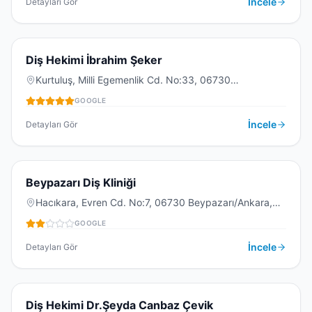
İncele
Detayları Gör
5.0
(
3
)
D
Diş Hekimi İbrahim Şeker
Kurtuluş, Milli Egemenlik Cd. No:33, 06730
Beypazarı/Ankara, Türkiye
GOOGLE
DIŞ KLINIĞI
İncele
Detayları Gör
2.0
(
8
)
B
Beypazarı Diş Kliniği
Hacıkara, Evren Cd. No:7, 06730 Beypazarı/Ankara,
Türkiye
GOOGLE
DIŞ KLINIĞI
İncele
Detayları Gör
D
Diş Hekimi Dr.Şeyda Canbaz Çevik